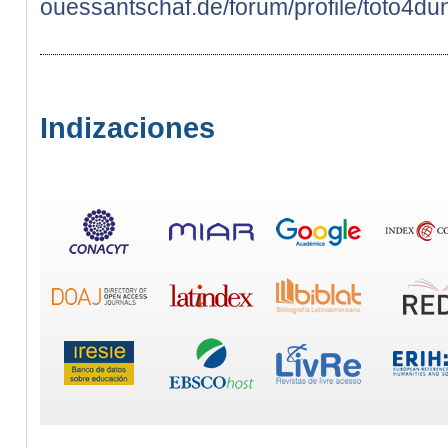
ouessantschaf.de/forum/profile/toto4du
Indizaciones