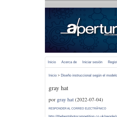
Inicio
Acerca de
Iniciar sesión
Regis
Inicio
>
Diseño instruccional según el modelo
gray hat
por
gray hat
(2022-07-04)
RESPONDER AL CORREO ELECTRÃ³NICO
http://thebestphotocompetition.co.uk/people/