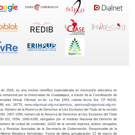
 de 2026, es una revista científica especializada en innovación educativa en
a semestral por la Universidad de Guadalajara, a través de la Coordinación de
ersidad Virtual. Oficinas en Av. La Paz 2453, colonia Arcos Sur, CP 44140,
888, ext. 18775,
www.udgvirtual.udg.mx/apertura
,
apertura@udgvirtual.udg.mx
.
a. Número de la Reserva de Derechos al Uso Exclusivo del Título de la versión
SSN: 2007-1094; número de la Reserva de Derechos al Uso Exclusivo del Título
0-102, ISSN: 1665-6180, otorgados por el Instituto Nacional del Derecho de
 número de Licitud de contenido: 11022 de la versión impresa, ambos otorgados
nes y Revistas Ilustradas de la Secretaría de Gobernación. Responsable de la
o Alberto Mendoza Hernández. Fecha de última actualización: 27 de marzo de