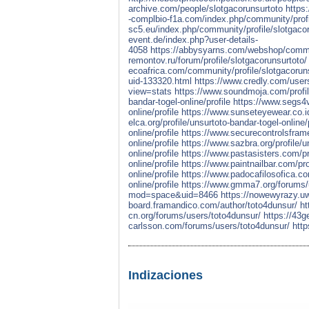
archive.com/people/slotgacorunsurtoto
https
-complbio-f1a.com/index.php/community/profi
sc5.eu/index.php/community/profile/slotgacor
event.de/index.php?user-details-
4058
https://abbysyarns.com/webshop/commun
remontov.ru/forum/profile/slotgacorunsurtoto/
ecoafrica.com/community/profile/slotgacorun
uid-133320.html
https://www.credly.com/user
view=stats
https://www.soundmoja.com/profil
bandar-togel-online/profile
https://www.segs4v
online/profile
https://www.sunseteyewear.co.id/
elca.org/profile/unsurtoto-bandar-togel-online/
online/profile
https://www.securecontrolsframe
online/profile
https://www.sazbra.org/profile/u
online/profile
https://www.pastasisters.com/pr
online/profile
https://www.paintnailbar.com/pro
online/profile
https://www.padocafilosofica.com
online/profile
https://www.gmma7.org/forums/
mod=space&uid=8466
https://nowewyrazy.uw.
board.framandico.com/author/toto4dunsur/
ht
cn.org/forums/users/toto4dunsur/
https://43g
carlsson.com/forums/users/toto4dunsur/
http
Indizaciones