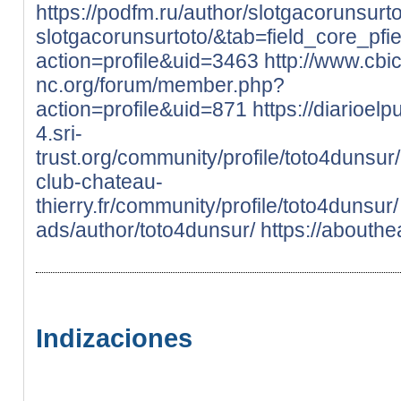
https://podfm.ru/author/slotgacorunsurto
slotgacorunsurtoto/&tab=field_core_pfi
action=profile&uid=3463
http://www.cbic
nc.org/forum/member.php?
action=profile&uid=871
https://diarioel
4.sri-
trust.org/community/profile/toto4dunsur/
club-chateau-
thierry.fr/community/profile/toto4dunsur/
ads/author/toto4dunsur/
https://abouthe
Indizaciones