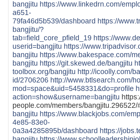
bangjitu
https://www.linkedrn.com/emp
a651-
79fa46d5b539/dashboard
https://www.
bangjitu/?
tab=field_core_pfield_19
https://www.d
userid=bangjitu
https://www.tripadviso
bangjitu
https://www.bakespace.com/mem
bangjitu
https://git.skewed.de/bangjitu
h
toolbox.org/bangjitu
http://icoolly.com/ba
id/2706206
http://www.btlsearch.com/
mod=space&uid=5458331&do=profile
h
action=show&username=bangjitu
https
people.com/members/bangjitu.296522/
bangjitu
https://www.blackjobs.com/emp
4e85-83e0-
0a3a4285895b/dashboard
https://jobs
bangjitu
https://www.schoolleadershipj