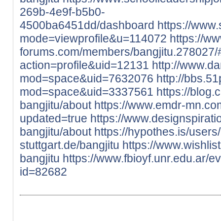
269b-4e9f-b5b0-
4500ba6451dd/dashboard
https://www
mode=viewprofile&u=114072
https://
forums.com/members/bangjitu.278027/
action=profile&uid=12131
http://www.d
mod=space&uid=7632076
http://bbs.5
mod=space&uid=3337561
https://blog.
bangjitu/about
https://www.emdr-mn.com/
updated=true
https://www.designspirati
bangjitu/about
https://hypothes.is/users
stuttgart.de/bangjitu
https://www.wishlist
bangjitu
https://www.fbioyf.unr.edu.ar/ev
id=82682