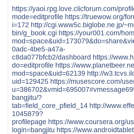
https://yaoi.rpg.love.clicforum.com/profi
mode=editprofile
https://truewow.org/f
i=172
http://cgi.www5c.biglobe.ne.jp/~
bin/g_book.cgi
https://your001.com/ho
mod=space&uid=173079&do=share&v
0adc-4be5-a47a-
c8da077bfcb2/dashboard
https://www.h
do=editprofile
https://www.planetbeer.ne
mod=space&uid=62139
http://w3.tcvs.
uid=129425
https://musescore.com/us
u=386702&vmid=695007#vmessage69
bangjitu/?
tab=field_core_pfield_14
http://www.ef
1045879?
profilepage
https://www.coursera.org/
login=bangjitu
https://www.androidtabl