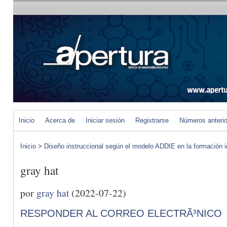
Inicio
Acerca de
Iniciar sesión
Registrarse
Números anteri
Inicio
>
Diseño instruccional según el modelo ADDIE en la formación i
gray hat
por
gray hat
(2022-07-22)
RESPONDER AL CORREO ELECTRÃ³NICO