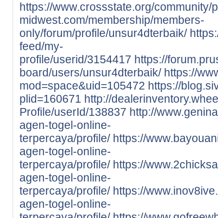
https://www.crossstate.org/community/pr
midwest.com/membership/members-
only/forum/profile/unsur4dterbaik/
https
feed/my-
profile/userid/3154417
https://forum.pr
board/users/unsur4dterbaik/
https://ww
mod=space&uid=105472
https://blog.s
plid=160671
http://dealerinventory.whe
Profile/userId/138837
http://www.genin
agen-togel-online-
terpercaya/profile/
https://www.bayouani
agen-togel-online-
terpercaya/profile/
https://www.2chicks
agen-togel-online-
terpercaya/profile/
https://www.inov8ive.
agen-togel-online-
terpercaya/profile/
https://www.gofreewh