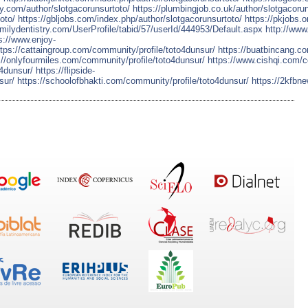
y.com/author/slotgacorunsurtoto/
https://plumbingjob.co.uk/author/slotgacorun
oto/
https://gbljobs.com/index.php/author/slotgacorunsurtoto/
https://pkjobs.o
amilydentistry.com/UserProfile/tabid/57/userId/444953/Default.aspx
http://www
s://www.enjoy-
ttps://cattaingroup.com/community/profile/toto4dunsur/
https://buatbincang.c
://onlyfourmiles.com/community/profile/toto4dunsur/
https://www.cishqi.com/c
o4dunsur/
https://flipside-
sur/
https://schoolofbhakti.com/community/profile/toto4dunsur/
https://2kfbn