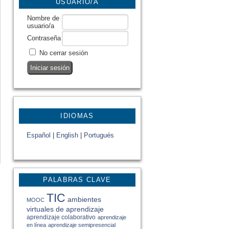
USUARIO/A
Nombre de
usuario/a
Contraseña
No cerrar sesión
IDIOMAS
Español
|
English
|
Portugués
PALABRAS CLAVE
TIC
ambientes
MOOC
virtuales de aprendizaje
aprendizaje colaborativo
aprendizaje
en línea
aprendizaje semipresencial