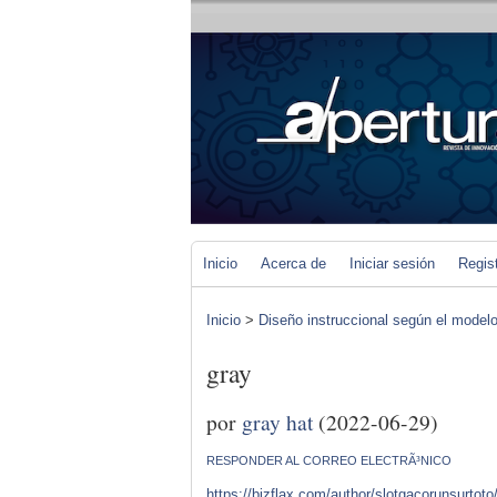
Inicio
Acerca de
Iniciar sesión
Regis
Inicio
>
Diseño instruccional según el modelo
gray
por
gray hat
(2022-06-29)
RESPONDER AL CORREO ELECTRÃ³NICO
https://bizflax.com/author/slotgacorunsurtoto