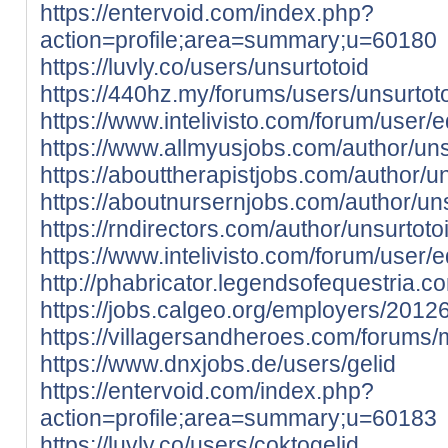
https://entervoid.com/index.php?
action=profile;area=summary;u=60180
https://luvly.co/users/unsurtotoid
https://440hz.my/forums/users/unsurtoto
https://www.intelivisto.com/forum/user
https://www.allmyusjobs.com/author/uns
https://abouttherapistjobs.com/author/un
https://aboutnursernjobs.com/author/uns
https://rndirectors.com/author/unsurtoto
https://www.intelivisto.com/forum/user
http://phabricator.legendsofequestria.co
https://jobs.calgeo.org/employers/2012
https://villagersandheroes.com/forums
https://www.dnxjobs.de/users/gelid
https://entervoid.com/index.php?
action=profile;area=summary;u=60183
https://luvly.co/users/coktogelid