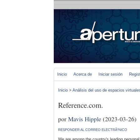
Inicio
Acerca de
Iniciar sesión
Regis
Inicio
>
Análisis del uso de espacios virtuale
Reference.com.
por
Mavis Hipple
(2023-03-26)
RESPONDER AL CORREO ELECTRÃ³NICO
We are among the country's leading personal i