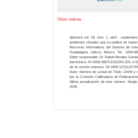
Otros índices
Apertura
vol. 18, núm. 1, abril - septiembre
ambientes virtuales que se publica de maner
Recursos Informativos del Sistema de Univ
Guadalajara, Jalisco, México. Tel.: 3268-8
Editor responsable: Dr. Rafael Morales Gambo
electrónica: 04-2009-080712102200-203, e-I
de la versión impresa: 04-2009-12151227330
Autor. Número de Licitud de Título: 13449 y
por la Comisión Calificadora de Publicacio
última actualización de este número: Sergi
2026.