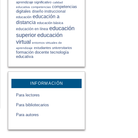
aprendizaje significativo
calidad
competencias
educativa
competencias
digitales
diseño instruccional
educación a
educación
distancia
educación básica
educación
educación en línea
educación
superior
virtual
entornos virtuales de
estudiantes universitarios
aprendizaje
formación docente
tecnología
educativa
INFORMACIÓN
Para lectores
Para bibliotecarios
Para autores