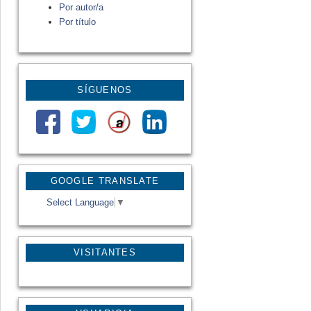
Por autor/a
Por título
SÍGUENOS
GOOGLE TRANSLATE
Select Language
▼
VISITANTES