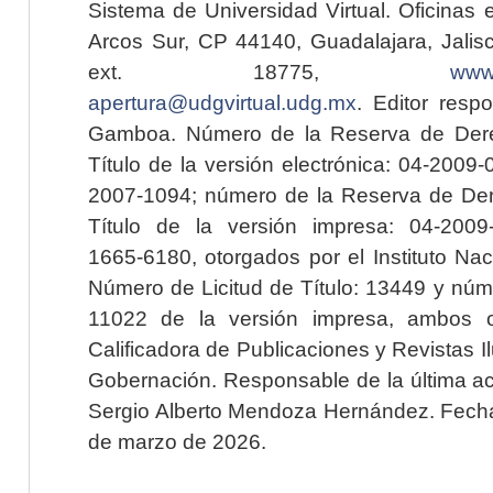
Sistema de Universidad Virtual. Oficinas 
Arcos Sur, CP 44140, Guadalajara, Jalisc
ext. 18775,
www.
apertura@udgvirtual.udg.mx
. Editor resp
Gamboa. Número de la Reserva de Dere
Título de la versión electrónica: 04-200
2007-1094; número de la Reserva de Der
Título de la versión impresa: 04-200
1665-6180, otorgados por el Instituto Nac
Número de Licitud de Título: 13449 y núme
11022 de la versión impresa, ambos o
Calificadora de Publicaciones y Revistas I
Gobernación. Responsable de la última ac
Sergio Alberto Mendoza Hernández. Fecha 
de marzo de 2026.