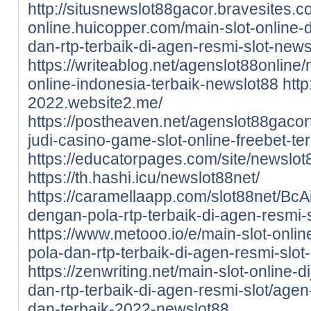
http://situsnewslot88gacor.bravesites.c
online.huicopper.com/main-slot-online-
dan-rtp-terbaik-di-agen-resmi-slot-news
https://writeablog.net/agenslot88online/
online-indonesia-terbaik-newslot88
http
2022.website2.me/
https://postheaven.net/agenslot88gacort
judi-casino-game-slot-online-freebet-te
https://educatorpages.com/site/newslot
https://th.hashi.icu/newslot88net/
https://caramellaapp.com/slot88net/BcA
dengan-pola-rtp-terbaik-di-agen-resmi-s
https://www.metooo.io/e/main-slot-onli
pola-dan-rtp-terbaik-di-agen-resmi-slot
https://zenwriting.net/main-slot-online
dan-rtp-terbaik-di-agen-resmi-slot/agen-
dan-terbaik-2022-newslot88