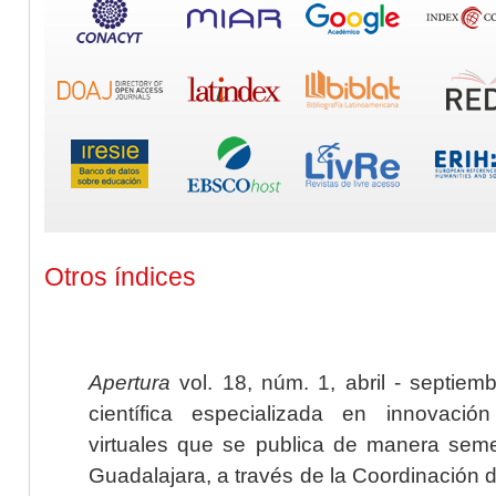
Otros índices
Apertura
vol. 18, núm. 1, abril - septiem
científica especializada en innovaci
virtuales que se publica de manera seme
Guadalajara, a través de la Coordinación 