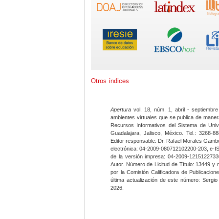
Otros índices
Apertura
vol. 18, núm. 1, abril - septiembre
ambientes virtuales que se publica de maner
Recursos Informativos del Sistema de Univ
Guadalajara, Jalisco, México. Tel.: 3268-8
Editor responsable: Dr. Rafael Morales Gambo
electrónica: 04-2009-080712102200-203, e-I
de la versión impresa: 04-2009-12151227330
Autor. Número de Licitud de Título: 13449 y
por la Comisión Calificadora de Publicacio
última actualización de este número: Sergi
2026.