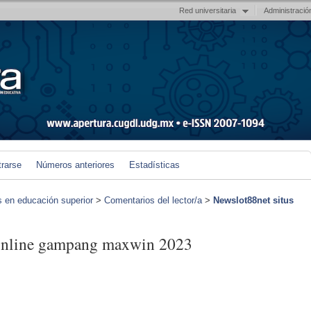
Red universitaria
Administració
trarse
Números anteriores
Estadísticas
s en educación superior
>
Comentarios del lector/a
>
Newslot88net situs
 online gampang maxwin 2023