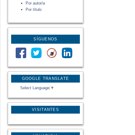
Por autor/a
Por título
SÍGUENOS
GOOGLE TRANSLATE
Select Language
▼
VISITANTES