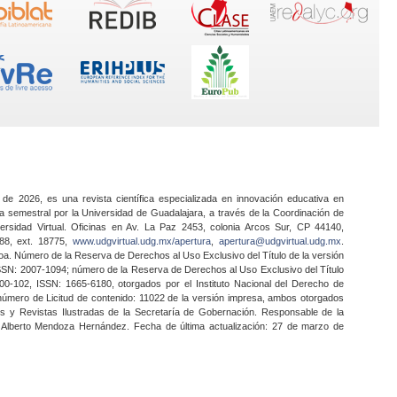
 de 2026, es una revista científica especializada en innovación educativa en
a semestral por la Universidad de Guadalajara, a través de la Coordinación de
ersidad Virtual. Oficinas en Av. La Paz 2453, colonia Arcos Sur, CP 44140,
888, ext. 18775,
www.udgvirtual.udg.mx/apertura
,
apertura@udgvirtual.udg.mx
.
a. Número de la Reserva de Derechos al Uso Exclusivo del Título de la versión
SSN: 2007-1094; número de la Reserva de Derechos al Uso Exclusivo del Título
0-102, ISSN: 1665-6180, otorgados por el Instituto Nacional del Derecho de
 número de Licitud de contenido: 11022 de la versión impresa, ambos otorgados
nes y Revistas Ilustradas de la Secretaría de Gobernación. Responsable de la
o Alberto Mendoza Hernández. Fecha de última actualización: 27 de marzo de