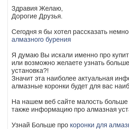
Здравия Желаю,
Дорогие Друзья.
Сегодня я бы хотел рассказать немно
алмазного бурения
Я думаю Вы искали именно про купит
или возможно желаете узнать больше
установка?!
Значит эта наиболее актуальная инф
алмазные коронки будет для вас наи
На нашем веб сайте малость больше 
также информацию про алмазная уст
Узнай Больше про
коронки для алмаз