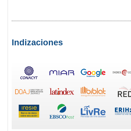
Indizaciones