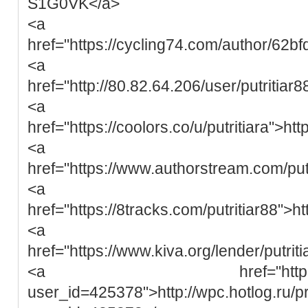
S1G0VK</a>
<a
href="https://cycling74.com/author/6
<a
href="http://80.82.64.206/user/putritiar8
<a
href="https://coolors.co/u/putritiara">htt
<a
href="https://www.authorstream.com/putr
<a
href="https://8tracks.com/putritiar88">ht
<a
href="https://www.kiva.org/lender/putrit
<a href="http://wpc.hotl
user_id=425378">http://wpc.hotlog.ru/pr