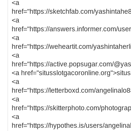
<a
href="https://sketchfab.com/yashintahe
<a
href="https://answers.informer.com/use
<a
href="https://weheartit.com/yashintaherl
<a
href="https://active.popsugar.com/@yas
<a href="situsslotgacoronline.org">situ
<a
href="https://letterboxd.com/angelinalo8
<a
href="https://skitterphoto.com/photogr
<a
href="https://hypothes.is/users/angelin