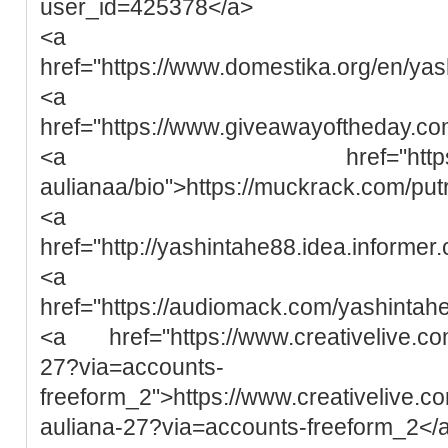
user_id=425378</a>
<a
href="https://www.domestika.org/en/yas
<a
href="https://www.giveawayoftheday.co
<a href="https://muckrac
aulianaa/bio">https://muckrack.com/putr
<a
href="http://yashintahe88.idea.informer
<a
href="https://audiomack.com/yashintah
<a href="https://www.creativelive.com/
27?via=accounts-
freeform_2">https://www.creativelive.com
auliana-27?via=accounts-freeform_2</