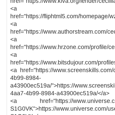
href="https://www.kiva.org/lender/cecill
<a
href="https://fliphtml5.com/homepage/
<a
href="https://www.authorstream.com/cec
<a
href="https://www.hrzone.com/profile/ce
<a
href="https://www.bitsdujour.com/profi
<a href="https://www.screenskills.co
4b99-8984-
a43900ec519a/">https://www.screenski
4aa7-4b99-8984-a43900ec519a/</a>
<a href="https://www.universe.com/
S1G0VK">https://www.universe.com/user