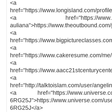
<a
href="https://www.longisland.com/profil
<a href="https://www.theoutb
auliana">https://www.theoutbound.com/p
<a
href="https://www.bigpictureclasses.co
<a
href="https://www.cakeresume.com/me/
<a
href="https://www.aacc21stcenturycente
<a
href="http://talktoislam.com/user/angeli
<a href="https://www.universe.com/
6RG25J">https://www.universe.com/user
6RG25J</a>