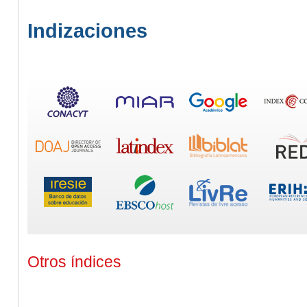
Indizaciones
Otros índices