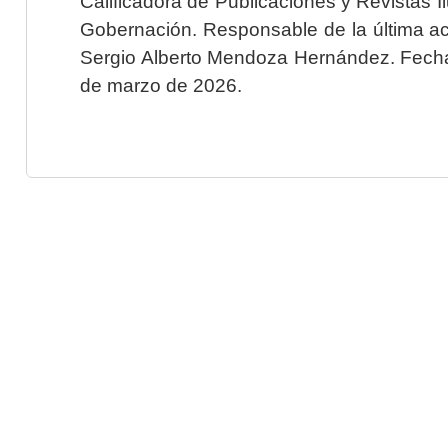
Calificadora de Publicaciones y Revistas I
Gobernación. Responsable de la última ac
Sergio Alberto Mendoza Hernández. Fecha 
de marzo de 2026.