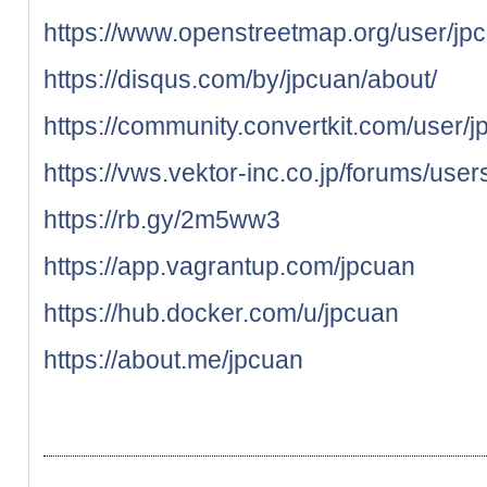
https://www.openstreetmap.org/user/jp
https://disqus.com/by/jpcuan/about/
https://community.convertkit.com/user/
https://vws.vektor-inc.co.jp/forums/user
https://rb.gy/2m5ww3
https://app.vagrantup.com/jpcuan
https://hub.docker.com/u/jpcuan
https://about.me/jpcuan