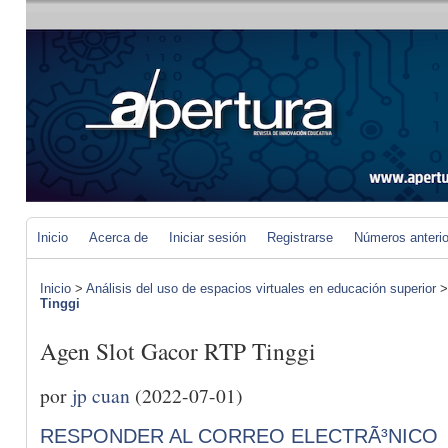
Inicio
Acerca de
Iniciar sesión
Registrarse
Números anteri
Inicio
>
Análisis del uso de espacios virtuales en educación superior
Tinggi
Agen Slot Gacor RTP Tinggi
por
jp cuan
(2022-07-01)
RESPONDER AL CORREO ELECTRÃ³NICO