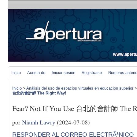
Inicio
Acerca de
Iniciar sesión
Registrarse
Números anteri
Inicio
>
Análisis del uso de espacios virtuales en educación superior
台北的會計師 The Right Way!
Fear? Not If You Use 台北的會計師 The Ri
por
Niamh Lawry
(2024-07-08)
RESPONDER AL CORREO ELECTRÃ³NICO