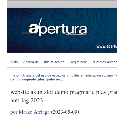
Inicio
Acerca de
Iniciar sesión
Registrarse
Números anteri
Inicio
>
Análisis del uso de espacios virtuales en educación superior
demo pragmatic play gratis no...
website akun slot demo pragmatic play grat
anti lag 2023
por
Marko Arriaga
(2023-05-09)