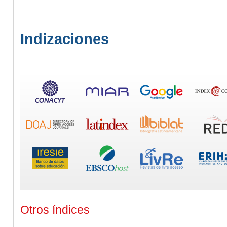
Indizaciones
Otros índices