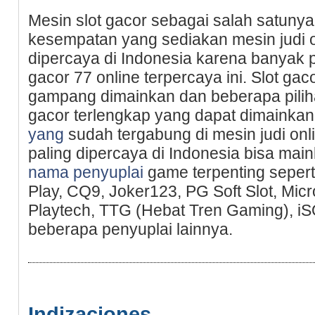
Mesin slot gacor sebagai salah satuny
kesempatan yang sediakan mesin judi 
dipercaya di Indonesia karena banyak p
gacor 77 online terpercaya ini. Slot gac
gampang dimainkan dan beberapa piliha
gacor terlengkap yang dapat dimainkan
yang
sudah tergabung di mesin judi onl
paling dipercaya di Indonesia bisa main
nama penyuplai
game terpenting seper
Play, CQ9, Joker123, PG Soft Slot, Mi
Playtech, TTG (Hebat Tren Gaming), i
beberapa penyuplai lainnya.
Indizaciones