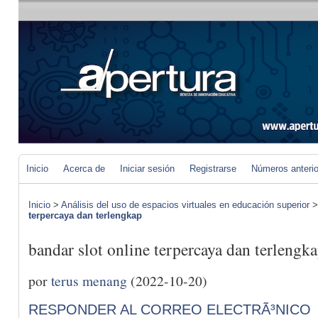
Inicio
Acerca de
Iniciar sesión
Registrarse
Números anteri
Inicio
>
Análisis del uso de espacios virtuales en educación superior
terpercaya dan terlengkap
bandar slot online terpercaya dan terlengk
por
terus menang
(2022-10-20)
RESPONDER AL CORREO ELECTRÃ³NICO