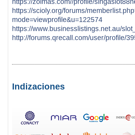
https://zoimas.com//profile/singaslot88n
https://scioly.org/forums/memberlist.ph
mode=viewprofile&u=122574
https://www.businesslistings.net.au/slo
http://forums.qrecall.com/user/profile/
Indizaciones