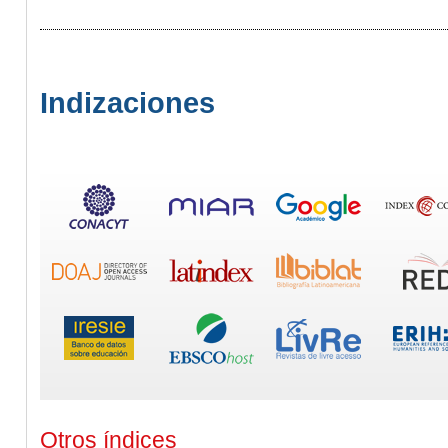
Indizaciones
Otros índices