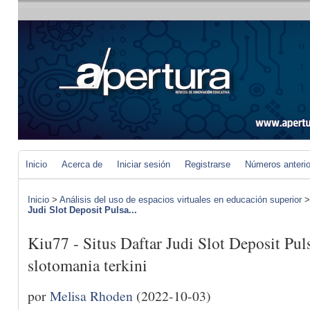
Inicio
Acerca de
Iniciar sesión
Registrarse
Números anteri
Inicio
>
Análisis del uso de espacios virtuales en educación superior
Judi Slot Deposit Pulsa...
Kiu77 - Situs Daftar Judi Slot Deposit Pu
slotomania terkini
por
Melisa Rhoden
(2022-10-03)