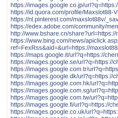
https://images.google.co.jp/url?q=https:
https://id.quora.com/profile/Maxslot88-V
https://nl.pinterest.com/maxslot88v/_sa
https://edex.adobe.com/community/m
http://www.bshare.cn/share?url=https://
https://www.bing.com/news/apiclick.as
ref=FexRss&aid=&url=https://maxslot88.
https://maps.google.it/url?q=https://cher
https://images.google.se/url?q=https://c
https://images.google.com.tr/url?q=https
https://images.google.dk/url?q=https://c
https://images.google.com.hk/url?q=http
https://images.google.com.sg/url?q=http
https://images.google.com.tw/url?q=http
https://images.google.fi/url?q=https://ch
https://images.google.co.uk/url?q=https: