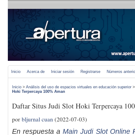
Inicio
Acerca de
Iniciar sesión
Registrarse
Números anteri
Inicio
>
Análisis del uso de espacios virtuales en educación superior
Hoki Terpercaya 100% Aman
Daftar Situs Judi Slot Hoki Terpercaya 
por
bljurnal cuan
(2022-07-03)
En respuesta a
Main Judi Slot Online 