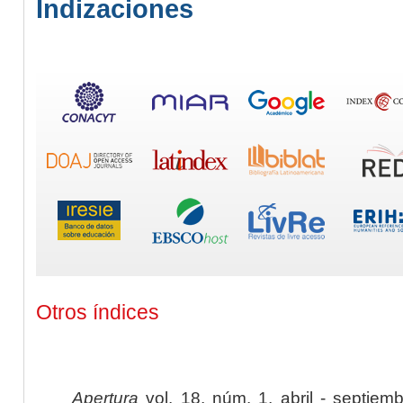
Indizaciones
Otros índices
Apertura
vol. 18, núm. 1, abril - septiem