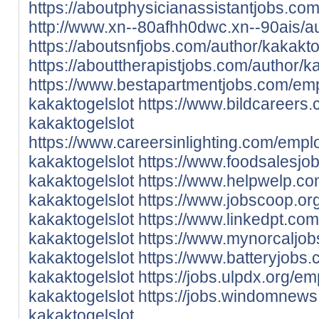
https://aboutphysicianassistantjobs.com
http://www.xn--80afhh0dwc.xn--90ais/au
https://aboutsnfjobs.com/author/kakakto
https://abouttherapistjobs.com/author/ka
https://www.bestapartmentjobs.com/em
kakaktogelslot
https://www.bildcareers
kakaktogelslot
https://www.careersinlighting.com/emp
kakaktogelslot
https://www.foodsalesj
kakaktogelslot
https://www.helpwelp.c
kakaktogelslot
https://www.jobscoop.o
kakaktogelslot
https://www.linkedpt.co
kakaktogelslot
https://www.mynorcaljo
kakaktogelslot
https://www.batteryjobs
kakaktogelslot
https://jobs.ulpdx.org/e
kakaktogelslot
https://jobs.windomnew
kakaktogelslot