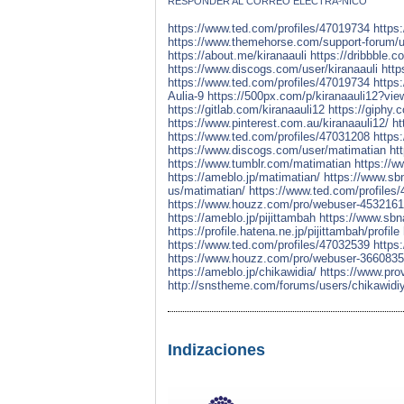
RESPONDER AL CORREO ELECTRÃ³NICO
https://www.ted.com/profiles/47019734
https:
https://www.themehorse.com/support-forum/us
https://about.me/kiranaauli
https://dribbble.c
https://www.discogs.com/user/kiranaauli
http
https://www.ted.com/profiles/47019734
https
Aulia-9
https://500px.com/p/kiranaauli12?vi
https://gitlab.com/kiranaauli12
https://giphy.
https://www.pinterest.com.au/kiranaauli12/
ht
https://www.ted.com/profiles/47031208
https:
https://www.discogs.com/user/matimatian
ht
https://www.tumblr.com/matimatian
https://
https://ameblo.jp/matimatian/
https://www.sb
us/matimatian/
https://www.ted.com/profiles
https://www.houzz.com/pro/webuser-4532161
https://ameblo.jp/pijittambah
https://www.sbn
https://profile.hatena.ne.jp/pijittambah/profile
https://www.ted.com/profiles/47032539
https:
https://www.houzz.com/pro/webuser-3660835
https://ameblo.jp/chikawidia/
https://www.pro
http://snstheme.com/forums/users/chikawidi
Indizaciones