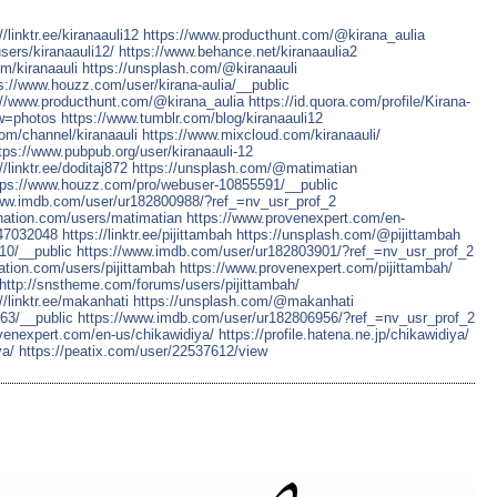
//linktr.ee/kiranaauli12
https://www.producthunt.com/@kirana_aulia
ers/kiranaauli12/
https://www.behance.net/kiranaaulia2
om/kiranaauli
https://unsplash.com/@kiranaauli
s://www.houzz.com/user/kirana-aulia/__public
://www.producthunt.com/@kirana_aulia
https://id.quora.com/profile/Kirana-
ew=photos
https://www.tumblr.com/blog/kiranaauli12
com/channel/kiranaauli
https://www.mixcloud.com/kiranaauli/
tps://www.pubpub.org/user/kiranaauli-12
//linktr.ee/doditaj872
https://unsplash.com/@matimatian
tps://www.houzz.com/pro/webuser-10855591/__public
www.imdb.com/user/ur182800988/?ref_=nv_usr_prof_2
nation.com/users/matimatian
https://www.provenexpert.com/en-
/47032048
https://linktr.ee/pijittambah
https://unsplash.com/@pijittambah
10/__public
https://www.imdb.com/user/ur182803901/?ref_=nv_usr_prof_2
ation.com/users/pijittambah
https://www.provenexpert.com/pijittambah/
http://snstheme.com/forums/users/pijittambah/
//linktr.ee/makanhati
https://unsplash.com/@makanhati
63/__public
https://www.imdb.com/user/ur182806956/?ref_=nv_usr_prof_2
venexpert.com/en-us/chikawidiya/
https://profile.hatena.ne.jp/chikawidiya/
ya/
https://peatix.com/user/22537612/view