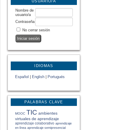
USUARIO/A
Nombre de
usuario/a
Contraseña
No cerrar sesión
IDIOMAS
Español
|
English
|
Portugués
PALABRAS CLAVE
TIC
ambientes
MOOC
virtuales de aprendizaje
aprendizaje colaborativo
aprendizaje
en línea
aprendizaje semipresencial