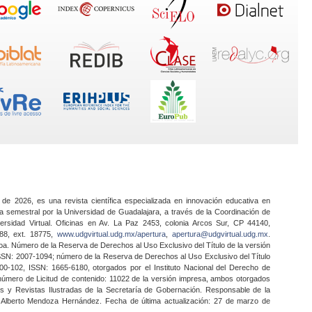
 de 2026, es una revista científica especializada en innovación educativa en
a semestral por la Universidad de Guadalajara, a través de la Coordinación de
ersidad Virtual. Oficinas en Av. La Paz 2453, colonia Arcos Sur, CP 44140,
888, ext. 18775,
www.udgvirtual.udg.mx/apertura
,
apertura@udgvirtual.udg.mx
.
a. Número de la Reserva de Derechos al Uso Exclusivo del Título de la versión
SSN: 2007-1094; número de la Reserva de Derechos al Uso Exclusivo del Título
0-102, ISSN: 1665-6180, otorgados por el Instituto Nacional del Derecho de
 número de Licitud de contenido: 11022 de la versión impresa, ambos otorgados
nes y Revistas Ilustradas de la Secretaría de Gobernación. Responsable de la
o Alberto Mendoza Hernández. Fecha de última actualización: 27 de marzo de