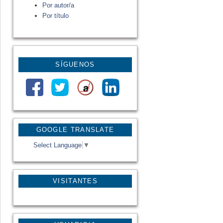
Por autor/a
Por título
SÍGUENOS
GOOGLE TRANSLATE
Select Language
▼
VISITANTES