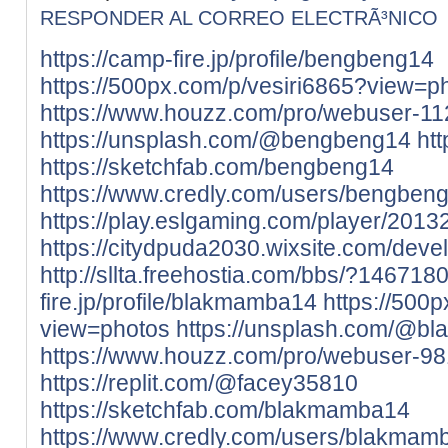
RESPONDER AL CORREO ELECTRÃ³NICO
https://camp-fire.jp/profile/bengbeng14
https://500px.com/p/vesiri6865?view=p
https://www.houzz.com/pro/webuser-11
https://unsplash.com/@bengbeng14
htt
https://sketchfab.com/bengbeng14
https://www.credly.com/users/bengbe
https://play.eslgaming.com/player/2013
https://citydpuda2030.wixsite.com/devel
http://sllta.freehostia.com/bbs/?146718
fire.jp/profile/blakmamba14
https://500
view=photos
https://unsplash.com/@b
https://www.houzz.com/pro/webuser-9
https://replit.com/@facey35810
https://sketchfab.com/blakmamba14
https://www.credly.com/users/blakm