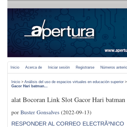
Inicio
Acerca de
Iniciar sesión
Registrarse
Números anteri
Inicio
>
Análisis del uso de espacios virtuales en educación superior
Gacor Hari batman...
alat Bocoran Link Slot Gacor Hari batman 
por
Buster Gonsalves
(2022-09-13)
RESPONDER AL CORREO ELECTRÃ³NICO