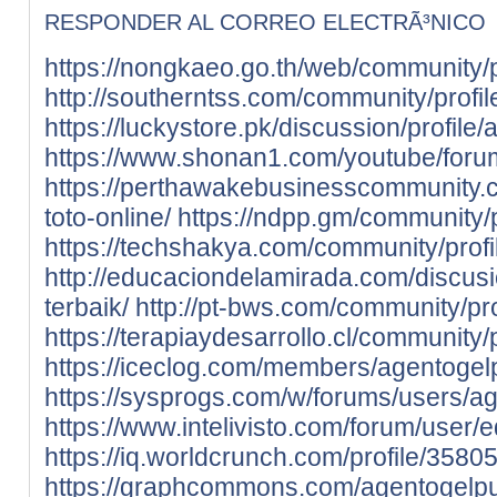
RESPONDER AL CORREO ELECTRÃ³NICO
https://nongkaeo.go.th/web/community/pr
http://southerntss.com/community/profil
https://luckystore.pk/discussion/profile/
https://www.shonan1.com/youtube/forum/p
https://perthawakebusinesscommunity.c
toto-online/
https://ndpp.gm/community/p
https://techshakya.com/community/profi
http://educaciondelamirada.com/discusion
terbaik/
http://pt-bws.com/community/prof
https://terapiaydesarrollo.cl/community/p
https://iceclog.com/members/agentogelpu
https://sysprogs.com/w/forums/users/ag
https://www.intelivisto.com/forum/user
https://iq.worldcrunch.com/profile/3580
https://graphcommons.com/agentogelp