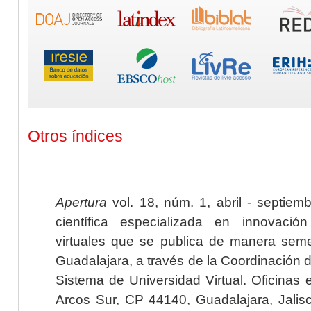
Otros índices
Apertura
vol. 18, núm. 1, abril - septiem
científica especializada en innovaci
virtuales que se publica de manera seme
Guadalajara, a través de la Coordinación 
Sistema de Universidad Virtual. Oficinas 
Arcos Sur, CP 44140, Guadalajara, Jalisc