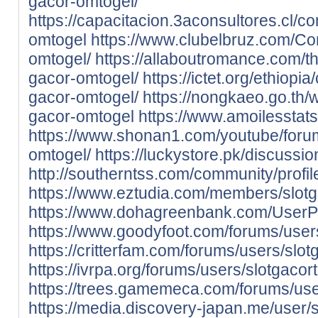
gacor-omtogel/
https://capacitacion.3aconsultores.cl/co
omtogel
https://www.clubelbruz.com/Com
omtogel/
https://allaboutromance.com/the
gacor-omtogel/
https://ictet.org/ethiopia
gacor-omtogel/
https://nongkaeo.go.th/w
gacor-omtogel
https://www.amoilesstats
https://www.shonan1.com/youtube/forum/
omtogel/
https://luckystore.pk/discussio
http://southerntss.com/community/profil
https://www.eztudia.com/members/slotg
https://www.dohagreenbank.com/UserPro
https://www.goodyfoot.com/forums/users
https://critterfam.com/forums/users/slot
https://ivrpa.org/forums/users/slotgacort
https://trees.gamemeca.com/forums/user
https://media.discovery-japan.me/user/s