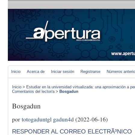
Inicio
Acerca de
Iniciar sesión
Registrarse
Números anteri
Inicio
>
Estudiar en la universidad virtualizada: una aproximación a p
Comentarios del lector/a
>
Bosgadun
Bosgadun
por
totogaduntgl gadun4d
(2022-06-16)
RESPONDER AL CORREO ELECTRÃ³NICO