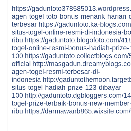
https://gaduntoto378585013.wordpress
agen-togel-toto-bonus-menarik-harian
terbesar
https://gaduntoto.ka-blogs.co
situs-togel-online-resmi-di-indonesia
ribu
https://gaduntoto.blogofoto.com/4
togel-online-resmi-bonus-hadiah-prize-
100
https://gaduntoto.collectblogs.com
official
http://masgadun.dreamyblogs.c
agen-togel-resmi-terbesar-di-
indonesia
http://gaduntothemoon.targe
situs-togel-hadiah-prize-123-dibayar-
100
http://gaduntoto.dgbloggers.com/1
togel-prize-terbaik-bonus-new-member
ribu
https://darmawanb865.wixsite.com/