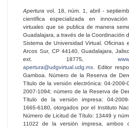
Apertura
vol. 18, núm. 1, abril - septiem
científica especializada en innovaci
virtuales que se publica de manera seme
Guadalajara, a través de la Coordinación 
Sistema de Universidad Virtual. Oficinas 
Arcos Sur, CP 44140, Guadalajara, Jalisc
ext. 18775,
www.
apertura@udgvirtual.udg.mx
. Editor resp
Gamboa. Número de la Reserva de Dere
Título de la versión electrónica: 04-200
2007-1094; número de la Reserva de Der
Título de la versión impresa: 04-200
1665-6180, otorgados por el Instituto Nac
Número de Licitud de Título: 13449 y núme
11022 de la versión impresa, ambos o