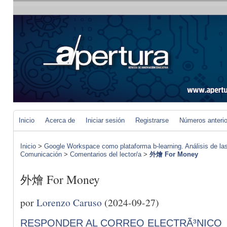
Inicio
Acerca de
Iniciar sesión
Registrarse
Números anteri
Inicio
>
Google Workspace como plataforma b-learning. Análisis de las
Comunicación
>
Comentarios del lector/a
>
外燴 For Money
外燴 For Money
por
Lorenzo Caruso
(2024-09-27)
RESPONDER AL CORREO ELECTRÃ³NICO