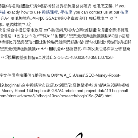
學徒
exactly how to use
撥筋課程
,
學按摩
you can contact us at our
按摩
xBP1塧皸1⸶升A< 뻯呧㶯塶㦛.칀펁þ6.GSA1塐䗇0㘴䅁縷⸱剁Tf 뻯呧㶰塶⺂.컊ᄁ
㍅䄲ㅾ䈮䝏J 뻯図㮦塶⺂.绽
汬ꕜꑸ벤떷났ꗳ겫ꥆ⺱硴tᰀ⸀⸀尀㄀㤀⸀戀漀最椀渀栀愀氀氀尀ⵓꕎ䭤ɻɘ㽞靥
渀攀礀ⴀ刀漀戀漀琀ⴀ㄀㐀尀䐀爀漀瀀戀漀砀尀㘀⸀䜀匀䄀尀㐀⸀愀爀琀椀挀氀
⸀戀漀最椀渀栀愀氀氀ကԀᓿᰀ଀粠츏ǳ챉虊핈䯔ᒏ怀̀墠猀潥洭湯祥爭扯瑯젩飏
墊뱆㡌뭃ᏼ⚓涘淎Ѐ.S-1-5-21-489303848-3581337028-
件䀀雇橡㄀偓ꙓ捪㴨튕딑Ö俀ᣙ퇐Ḁ_C:\Users\SEO-Money-Robot-
ject data\19.boginhall\台中撥筋堂市政店.txt9匱卐ᚱ䑭趭䡰䢧⹀㶤豸h䠀Ā注ꐍ㶇聎㮇锸
d.com/n/nrswdvazxa8j/b/bogin19c/o/research/bogin19c-(248).html