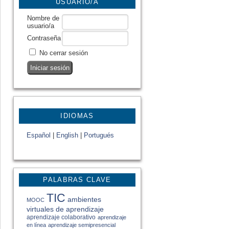
USUARIO/A
Nombre de
usuario/a
Contraseña
No cerrar sesión
IDIOMAS
Español
|
English
|
Portugués
PALABRAS CLAVE
TIC
ambientes
MOOC
virtuales de aprendizaje
aprendizaje colaborativo
aprendizaje
en línea
aprendizaje semipresencial