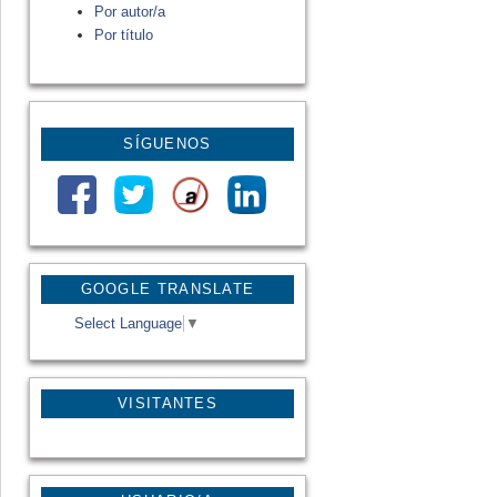
Por autor/a
Por título
SÍGUENOS
GOOGLE TRANSLATE
Select Language
▼
VISITANTES