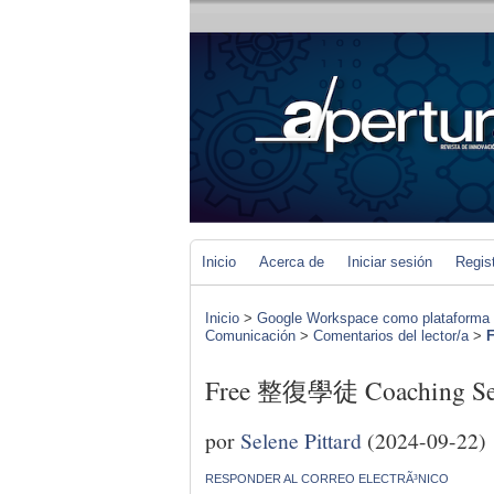
Inicio
Acerca de
Iniciar sesión
Regis
Inicio
>
Google Workspace como plataforma b-l
Comunicación
>
Comentarios del lector/a
>
Free 整復學徒 Coaching Se
por
Selene Pittard
(2024-09-22)
RESPONDER AL CORREO ELECTRÃ³NICO