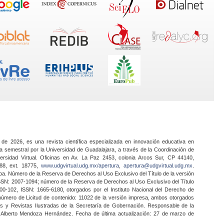
 de 2026, es una revista científica especializada en innovación educativa en
a semestral por la Universidad de Guadalajara, a través de la Coordinación de
ersidad Virtual. Oficinas en Av. La Paz 2453, colonia Arcos Sur, CP 44140,
888, ext. 18775,
www.udgvirtual.udg.mx/apertura
,
apertura@udgvirtual.udg.mx
.
a. Número de la Reserva de Derechos al Uso Exclusivo del Título de la versión
SSN: 2007-1094; número de la Reserva de Derechos al Uso Exclusivo del Título
0-102, ISSN: 1665-6180, otorgados por el Instituto Nacional del Derecho de
 número de Licitud de contenido: 11022 de la versión impresa, ambos otorgados
nes y Revistas Ilustradas de la Secretaría de Gobernación. Responsable de la
o Alberto Mendoza Hernández. Fecha de última actualización: 27 de marzo de