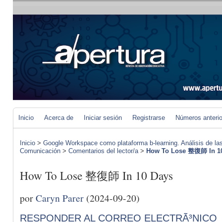
Inicio
Acerca de
Iniciar sesión
Registrarse
Números anteri
Inicio
>
Google Workspace como plataforma b-learning. Análisis de las
Comunicación
>
Comentarios del lector/a
>
How To Lose 整復師 In 1
How To Lose 整復師 In 10 Days
por
Caryn Parer
(2024-09-20)
RESPONDER AL CORREO ELECTRÃ³NICO