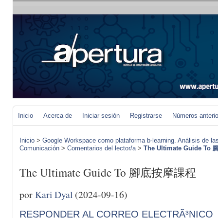
Inicio
Acerca de
Iniciar sesión
Registrarse
Números anteri
Inicio
>
Google Workspace como plataforma b-learning. Análisis de las
Comunicación
>
Comentarios del lector/a
>
The Ultimate Guide 
The Ultimate Guide To 腳底按摩課程
por
Kari Dyal
(2024-09-16)
RESPONDER AL CORREO ELECTRÃ³NICO