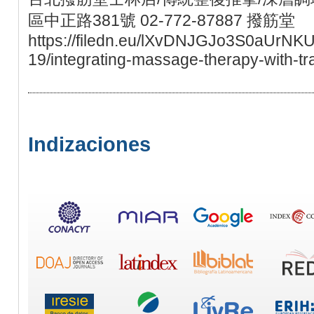
區中正路381號 02-772-87887 撥筋堂
https://filedn.eu/lXvDNJGJo3S0aUrNK
19/integrating-massage-therapy-with-tra
Indizaciones