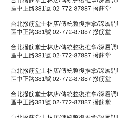
台北撥筋堂士林店/傳統整復推拿/深層調理
區中正路381號 02-772-87887 撥筋堂
台北撥筋堂士林店/傳統整復推拿/深層調理
區中正路381號 02-772-87887 撥筋堂
台北撥筋堂士林店/傳統整復推拿/深層調理
區中正路381號 02-772-87887 撥筋堂
台北撥筋堂士林店/傳統整復推拿/深層調理
區中正路381號 02-772-87887 撥筋堂
台北撥筋堂士林店/傳統整復推拿/深層調理
區中正路381號 02-772-87887 撥筋堂
台北撥筋堂士林店/傳統整復推拿/深層調理