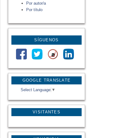
Por autor/a
Por título
SÍGUENOS
GOOGLE TRANSLATE
Select Language
▼
VISITANTES