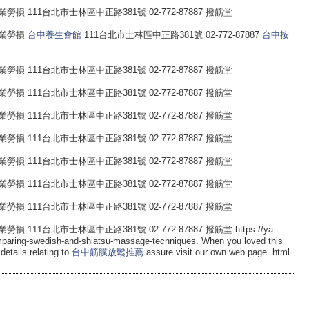
 111台北市士林區中正路381號 02-772-87887 撥筋堂
職業勞損
台中養生會館
111台北市士林區中正路381號 02-772-87887
台中按
 111台北市士林區中正路381號 02-772-87887 撥筋堂
 111台北市士林區中正路381號 02-772-87887 撥筋堂
 111台北市士林區中正路381號 02-772-87887 撥筋堂
 111台北市士林區中正路381號 02-772-87887 撥筋堂
 111台北市士林區中正路381號 02-772-87887 撥筋堂
 111台北市士林區中正路381號 02-772-87887 撥筋堂
 111台北市士林區中正路381號 02-772-87887 撥筋堂
1台北市士林區中正路381號 02-772-87887 撥筋堂 https://ya-
paring-swedish-and-shiatsu-massage-techniques. When you loved this
details relating to
台中筋膜放鬆推薦
assure visit our own web page. html