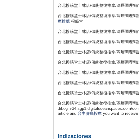
台北撥筋堂士林店/傳統整復推拿/深層調理/職業勞損
台北撥筋堂士林店/傳統整復推拿/深層調理/
摩推薦
撥筋堂
台北撥筋堂士林店/傳統整復推拿/深層調理/職業勞損
台北撥筋堂士林店/傳統整復推拿/深層調理/職業勞損
台北撥筋堂士林店/傳統整復推拿/深層調理/職業勞損
台北撥筋堂士林店/傳統整復推拿/深層調理/職業勞損
台北撥筋堂士林店/傳統整復推拿/深層調理/職業勞損
台北撥筋堂士林店/傳統整復推拿/深層調理/職業勞損
台北撥筋堂士林店/傳統整復推拿/深層調理/職業勞損
台北撥筋堂士林店/傳統整復推拿/深層調理/職業勞損 11
drbogin-34.sgp1.digitaloceanspaces.com/com
article and
台中腳底按摩
you want to receive 
Indizaciones