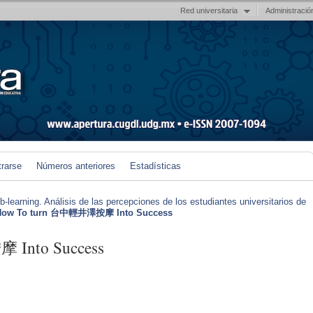
Red universitaria
Administració
trarse
Números anteriores
Estadísticas
earning. Análisis de las percepciones de los estudiantes universitarios de
How To turn 台中輕井澤按摩 Into Success
Into Success