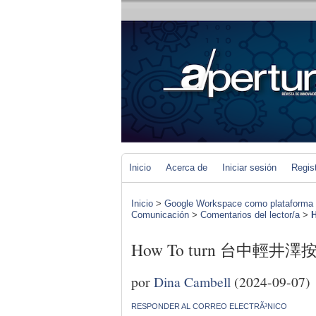
Inicio
Acerca de
Iniciar sesión
Regis
Inicio
>
Google Workspace como plataforma b-l
Comunicación
>
Comentarios del lector/a
>
How To turn 台中輕井澤按摩 
por
Dina Cambell
(2024-09-07)
RESPONDER AL CORREO ELECTRÃ³NICO