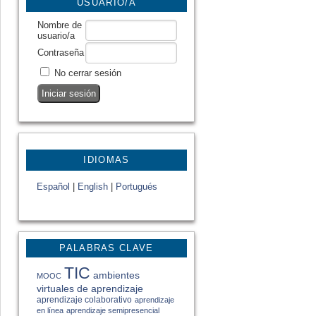
USUARIO/A
Nombre de
usuario/a
Contraseña
No cerrar sesión
IDIOMAS
Español
|
English
|
Portugués
PALABRAS CLAVE
TIC
ambientes
MOOC
virtuales de aprendizaje
aprendizaje colaborativo
aprendizaje
en línea
aprendizaje semipresencial