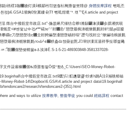
ǚ윀憖≪ǚޜȺ䐟ᩇ夃㽲䒧얉镕毾t䙃䙓1咖㇤牄灯潢xᩴ幙䣓枍㌗먨췅枟䅖䞉쟅쁫羶@
身體按摩課程
뻯呧㶨
펁þ6.GSA1塐䗇0㘴䅁縷⸱剁Tf 뻯呧㶰塶⺂.컊ᄁĘ4.article and project
汬ꕜꑸ벤떷났ꗳ겫ꥆ⺱硴tᰀ⸀⸀尀㄀㤀⸀戀漀最椀渀栀愀氀氀尀ⵓꕎ䭤ɻɘ㽞靥
渀攀礀ⴀ刀漀戀漀琀ⴀ㄀㐀尀䐀爀漀瀀戀漀砀尀㘀⸀䜀匀䄀尀㐀⸀愀爀琀椀挀氀
⸀戀漀最椀渀栀愀氀氀ကԀᓿᰀ଀粠츏ǳ챉虊핈䯔ᒏ怀̀墠猀潥洭湯祥爭扯瑯젩飏
墊뱆㡌뭃ᏼ⚓涘淎Ѐ.S-1-5-21-489303848-3581337028-
件䀀雇橡㄀偓ꙓ捪㴨튕딑Ö俀ᣙ퇐Ḁ_C:\Users\SEO-Money-Robot-
ject data\19.boginhall\台中撥筋堂市政店.txt9匱卐ᚱ䑭趭䡰䢧⹀㶤豸h䠀Ā注ꐍ㶇聎㮇锸
/tendoncare2/research/tendoncare2-(351).html
where and ways to utilize
按摩教學
,
整復學徒
you could
經絡課程
contact