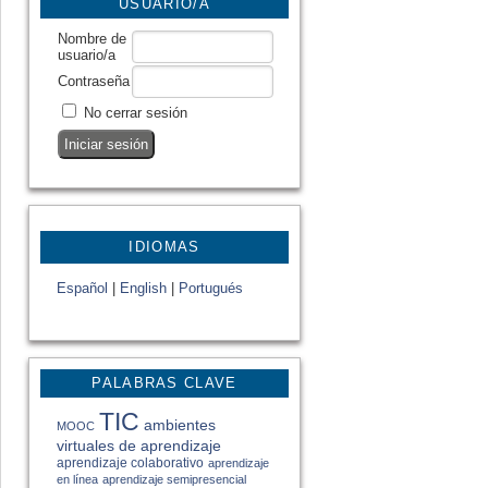
USUARIO/A
Nombre de
usuario/a
Contraseña
No cerrar sesión
IDIOMAS
Español
|
English
|
Portugués
PALABRAS CLAVE
TIC
ambientes
MOOC
virtuales de aprendizaje
aprendizaje colaborativo
aprendizaje
en línea
aprendizaje semipresencial