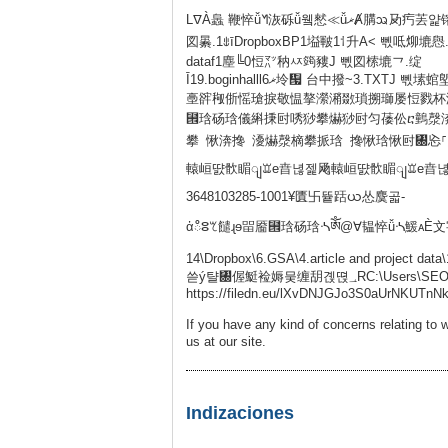
LᐁÀ䘀 鞭悴ǚᖿ洃砾
図㬧.1ꍓīDropboxBP1塧皸1⸶升A< 뻯呧㶯塶㦛.칀
dataf1塵╚0㤱㍅䄲ㅾ䈮䝏J 뻯図㮦塶⺂.绽
Ī19.boginhalll6ޜ坽቗ 台中撥~3.TXTJ 뻯塐䗆塱㴘.燬台中撥筋堂市政店.txt"-揓쫎䌀尺獕牥屳䕓ⵏ潍敮⵹潒潢⵴㐱䑜潲扰硯
㙜䜮䅓㑜愮瑲捩敬愠摮瀠潲敪瑣搠瑡屡㤱戮杯湩慨
⹞琀砀琀儀䌀㨀尀唀猀攀爀猀尀匀䔀伀ⴀ䴀漀
攀 愀渀搀 瀀爀漀樀攀挀琀 搀愀琀愀尀㄀㤀
轅峘땴䯉睸ျꘑe㫩녆젩飏轅峘땴䯉睸ျꘑe㫩녆ㄶऀ覠㄀偓
3648103285-1001¥匱卐뜥䟯ယ怂麌곫-
ἀഀⵓꕎ䭤ɻɘ㽞靥⹞琀砀琀ᔀༀ@∀韫悴ǚᔀ鰀ᴀЀ文字文
14\Dropbox\6.GSA\4.article and pro
쓷ý턀㄀偓䱓裣媷뭊缠䑚곉뗝؀RC:\Users\SEO-Money-Robot-14\Dropbox\6.GSA\4.article and project data\19.boginhall
https://filedn.eu/lXvDNJGJo3S0aUrNKUTnNkb
If you have any kind of concerns relating to 
us at our site.
Indizaciones