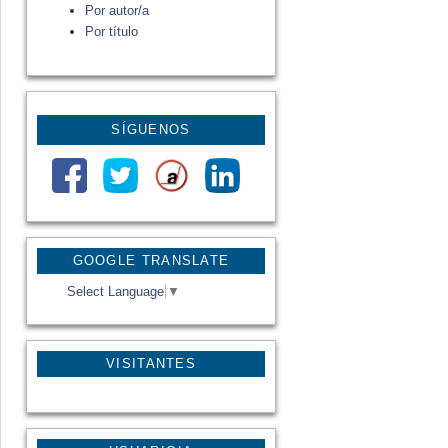
Por autor/a
Por título
SÍGUENOS
GOOGLE TRANSLATE
Select Language
▼
VISITANTES