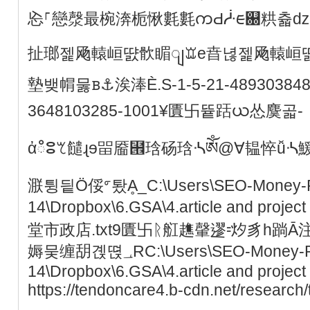
㤀⸀戀漀最椀渀栀愀氀氀ကԀᓿᰀ଀粠츏ǳ
扯瑯젩飏轅峘땴䯉睸ျꘑe㫩녆젩飏轅峘
墊뱆㡌뭃ᏼ⚓涘淎Ѐ.S-1-5-21-489303848-
3648103285-1001¥匱卐뜥䟯ယ怂麌곫-
ἀഀⵓꕎ䭤ɻɘ㽞靥⹞琀砀琀ᔀༀ@∀韫悴ǚ
㴨튕딑Ö俀ᣙ퇐Ḁ_C:\Users\SEO-Money-R
14\Dropbox\6.GSA\4.article and proje
堂市政店.txt9匱卐ᚱ䑭趭䡰䢧⹀㶤豸h䠀
媷뭊缠䑚곉뗝؀RC:\Users\SEO-Money-Robot-
14\Dropbox\6.GSA\4.article and project 
https://tendoncare4.b-cdn.net/research