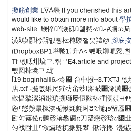
撥筋創業
LᐁÀ䘀 If you cherished this ar
would like to obtain more info about
學
web-site. 鞭悴ǚᖿ洃砾ǚ윀憖≪ǚޜȺ䐟ᩇ夃㽲䒧얉镕毾t䙃䙓1咖㇤牄灯
潢xᩴ幙䣓枍㌗먨췅枟䅖䞉쟅쁫羶@
腳底
īDropboxBP1塧皸1⸶升A< 뻯呧㶯塶㦛.
Tf 뻯呧㶰塶⺂.컊ᄁĘ4.article and proj
뻯図㮦塶⺂.绽
Ī19.boginhalll6ޜ坽቗ 台中撥~3.TXTJ 뻯塐䗆塱㴘.燬台中撥筋堂市政
店.txt"-揓쫎䌀尺獕牥屳䕓ⵏ潍敮⵹潒
敬愠摮瀠潲敪瑣搠瑡屡㤱戮杯湩慨汬ꕜꑸ벤
㤀⸀戀漀最椀渀栀愀氀氀尀ⵓꕎ䭤ɻɘ㽞靥
尀匀䔀伀ⴀ䴀漀渀攀礀ⴀ刀漀戀漀琀ⴀ㄀
匀䄀尀㐀⸀愀爀琀椀挀氀攀 愀渀搀 瀀