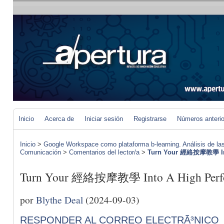
Inicio
Acerca de
Iniciar sesión
Registrarse
Números anteri
Inicio
>
Google Workspace como plataforma b-learning. Análisis de las
Comunicación
>
Comentarios del lector/a
>
Turn Your 經絡按摩教學 Int
Turn Your 經絡按摩教學 Into A High Perfo
por
Blythe Deal
(2024-09-03)
RESPONDER AL CORREO ELECTRÃ³NICO