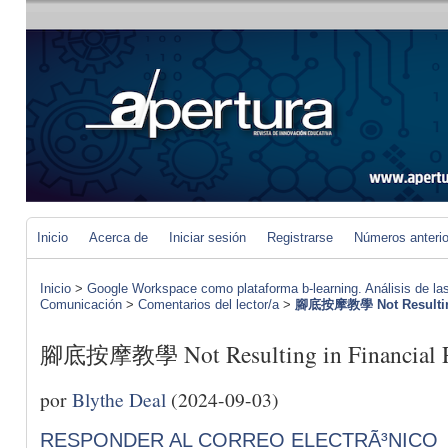
Inicio
Acerca de
Iniciar sesión
Registrarse
Números anteri
Inicio
>
Google Workspace como plataforma b-learning. Análisis de las
Comunicación
>
Comentarios del lector/a
>
腳底按摩教學 Not Resulting 
腳底按摩教學 Not Resulting in Financial P
por
Blythe Deal
(2024-09-03)
RESPONDER AL CORREO ELECTRÃ³NICO