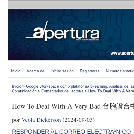
Inicio
Acerca de
Iniciar sesión
Registrarse
Números anteri
Inicio
>
Google Workspace como plataforma b-learning. Análisis de las
Comunicación
>
Comentarios del lector/a
>
How To Deal With A V
How To Deal With A Very Bad 台胞證台
por
Veola Dickerson
(2024-09-03)
RESPONDER AL CORREO ELECTRÃ³NICO