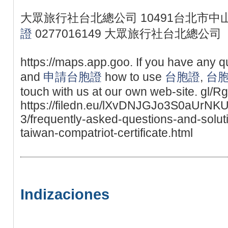
大眾旅行社台北總公司 10491台北市中山
證
0277016149 大眾旅行社台北總公司
https://maps.app.goo. If you have any qu
and
申請台胞證
how to use
台胞證
,
台
touch with us at our own web-site. gl/
https://filedn.eu/lXvDNJGJo3S0aUrNK
3/frequently-asked-questions-and-solut
taiwan-compatriot-certificate.html
Indizaciones