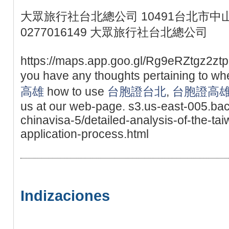
大眾旅行社台北總公司 10491台北市中山
0277016149 大眾旅行社台北總公司
https://maps.app.goo.gl/Rg9eRZtgz2ztpgt
you have any thoughts pertaining to w
高雄
how to use
台胞證台北
,
台胞證高
us at our web-page. s3.us-east-005.ba
chinavisa-5/detailed-analysis-of-the-ta
application-process.html
Indizaciones