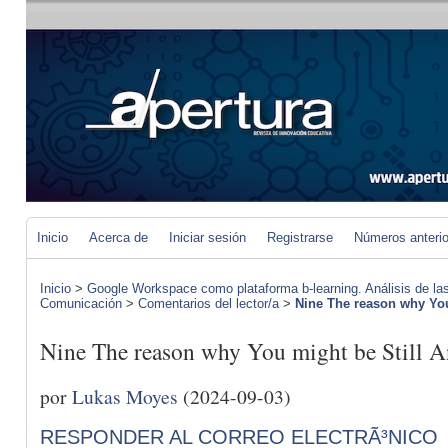
Inicio
Acerca de
Iniciar sesión
Registrarse
Números anteri
Inicio
>
Google Workspace como plataforma b-learning. Análisis de las
Comunicación
>
Comentarios del lector/a
>
Nine The reason why You 
Nine The reason why You might be St
por
Lukas Moyes
(2024-09-03)
RESPONDER AL CORREO ELECTRÃ³NICO