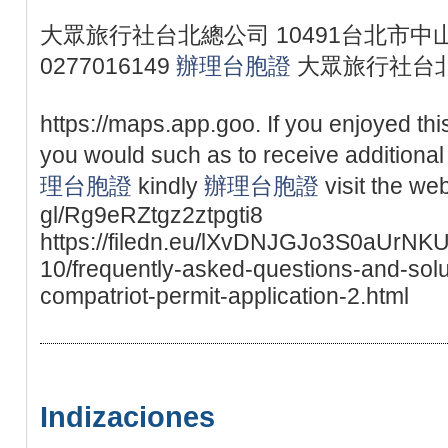
大眾旅行社台北總公司 10491台北市中山
0277016149
辦理台胞證
大眾旅行社台
https://maps.app.goo. If you enjoyed th
you would such as to receive additional 
理台胞證
kindly
辦理台胞證
visit the web
gl/Rg9eRZtgz2ztpgti8
https://filedn.eu/lXvDNJGJo3S0aUrNK
10/frequently-asked-questions-and-solu
compatriot-permit-application-2.html
Indizaciones