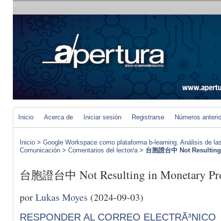
Inicio
Acerca de
Iniciar sesión
Registrarse
Números anteri
Inicio
>
Google Workspace como plataforma b-learning. Análisis de las
Comunicación
>
Comentarios del lector/a
>
台胞證台中 Not Resulting i
台胞證台中 Not Resulting in Monetary Pro
por
Lukas Moyes
(2024-09-03)
RESPONDER AL CORREO ELECTRÃ³NICO