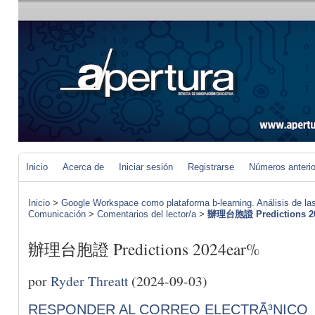
Inicio
Acerca de
Iniciar sesión
Registrarse
Números anteri
Inicio
>
Google Workspace como plataforma b-learning. Análisis de las
Comunicación
>
Comentarios del lector/a
>
辦理台胞證 Predictions 2
辦理台胞證 Predictions 2024ear%
por
Ryder Threatt
(2024-09-03)
RESPONDER AL CORREO ELECTRÃ³NICO