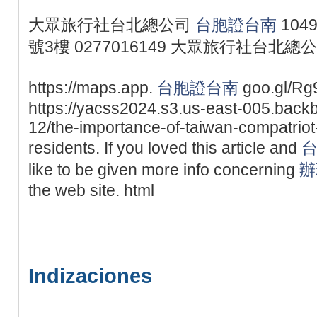
大眾旅行社台北總公司
台胞證台南
104
號3樓 0277016149 大眾旅行社台北總
https://maps.app.
台胞證台南
goo.gl/Rg
https://yacss2024.s3.us-east-005.back
12/the-importance-of-taiwan-compatriot-c
residents. If you loved this article and
like to be given more info concerning
辦
the web site. html
Indizaciones