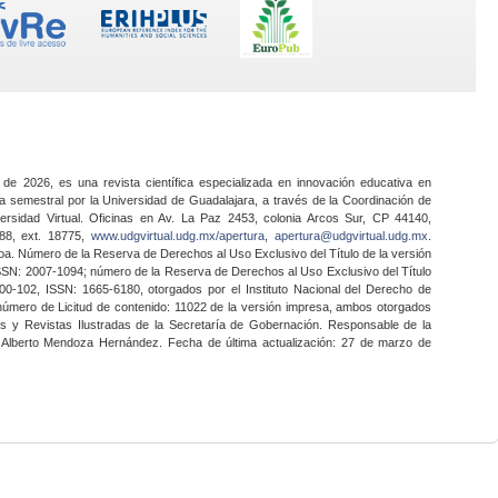
 de 2026, es una revista científica especializada en innovación educativa en
a semestral por la Universidad de Guadalajara, a través de la Coordinación de
ersidad Virtual. Oficinas en Av. La Paz 2453, colonia Arcos Sur, CP 44140,
888, ext. 18775,
www.udgvirtual.udg.mx/apertura
,
apertura@udgvirtual.udg.mx
.
a. Número de la Reserva de Derechos al Uso Exclusivo del Título de la versión
SSN: 2007-1094; número de la Reserva de Derechos al Uso Exclusivo del Título
0-102, ISSN: 1665-6180, otorgados por el Instituto Nacional del Derecho de
 número de Licitud de contenido: 11022 de la versión impresa, ambos otorgados
nes y Revistas Ilustradas de la Secretaría de Gobernación. Responsable de la
o Alberto Mendoza Hernández. Fecha de última actualización: 27 de marzo de