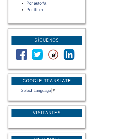
Por autor/a
Por título
SÍGUENOS
GOOGLE TRANSLATE
Select Language
▼
VISITANTES