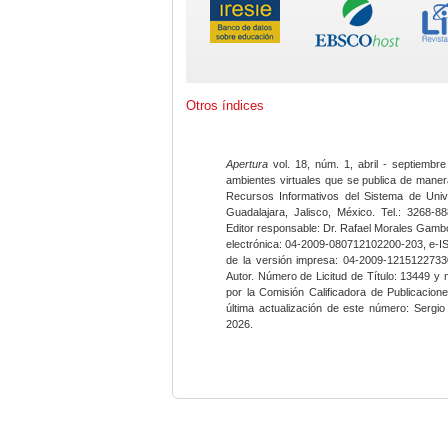
Otros índices
Apertura
vol. 18, núm. 1, abril - septiembre
ambientes virtuales que se publica de maner
Recursos Informativos del Sistema de Univ
Guadalajara, Jalisco, México. Tel.: 3268-8
Editor responsable: Dr. Rafael Morales Gambo
electrónica: 04-2009-080712102200-203, e-I
de la versión impresa: 04-2009-12151227330
Autor. Número de Licitud de Título: 13449 y
por la Comisión Calificadora de Publicacio
última actualización de este número: Sergi
2026.