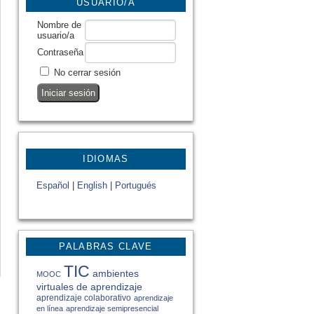
USUARIO/A
Nombre de
usuario/a
Contraseña
No cerrar sesión
IDIOMAS
Español
|
English
|
Portugués
PALABRAS CLAVE
TIC
ambientes
MOOC
virtuales de aprendizaje
aprendizaje colaborativo
aprendizaje
en línea
aprendizaje semipresencial