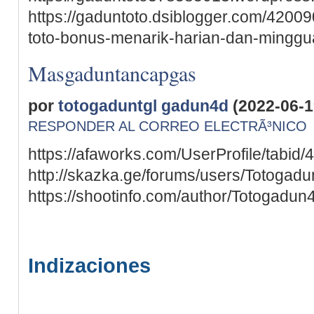
https://gaduntoto.dsiblogger.com/4200
toto-bonus-menarik-harian-dan-minggua
Masgaduntancapgas
por
totogaduntgl gadun4d
(2022-06-1
RESPONDER AL CORREO ELECTRÃ³NICO
https://afaworks.com/UserProfile/tabid/
http://skazka.ge/forums/users/Totogad
https://shootinfo.com/author/Totogadun
Indizaciones