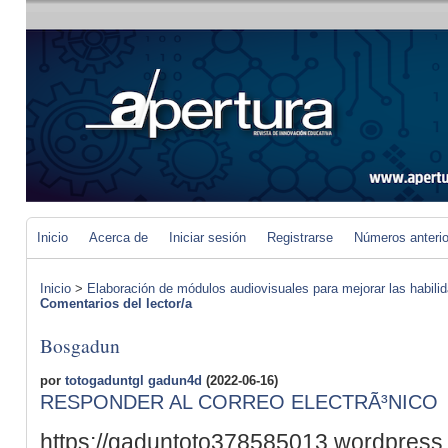
Inicio
Acerca de
Iniciar sesión
Registrarse
Números anteri
Inicio
>
Elaboración de módulos audiovisuales para mejorar las habilida
Comentarios del lector/a
Bosgadun
por
totogaduntgl gadun4d
(2022-06-16)
RESPONDER AL CORREO ELECTRÃ³NICO
https://gaduntoto3785850