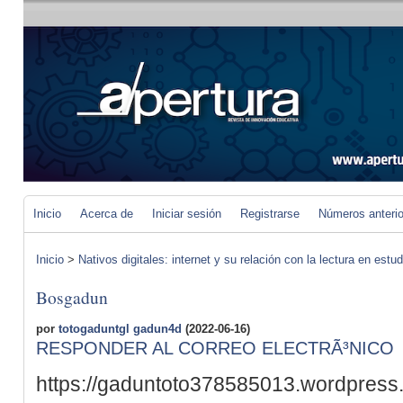
Inicio
Acerca de
Iniciar sesión
Registrarse
Números anteri
Inicio
>
Nativos digitales: internet y su relación con la lectura en estud
Bosgadun
por
totogaduntgl gadun4d
(2022-06-16)
RESPONDER AL CORREO ELECTRÃ³NICO
https://gaduntoto3785850