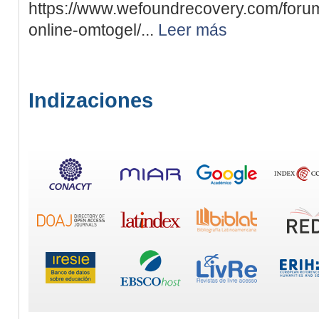
https://www.wefoundrecovery.com/forums
online-omtogel/...
Leer más
Indizaciones