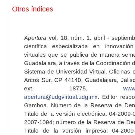
Otros índices
Apertura
vol. 18, núm. 1, abril - septiem
científica especializada en innovaci
virtuales que se publica de manera seme
Guadalajara, a través de la Coordinación 
Sistema de Universidad Virtual. Oficinas 
Arcos Sur, CP 44140, Guadalajara, Jalisc
ext. 18775,
www.
apertura@udgvirtual.udg.mx
. Editor resp
Gamboa. Número de la Reserva de Dere
Título de la versión electrónica: 04-200
2007-1094; número de la Reserva de Der
Título de la versión impresa: 04-200