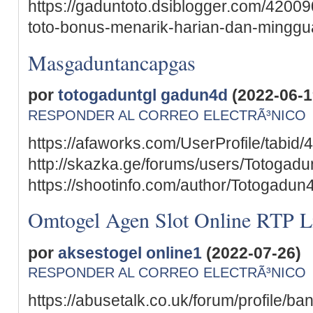
https://gaduntoto.dsiblogger.com/4200
toto-bonus-menarik-harian-dan-minggua
Masgaduntancapgas
por
totogaduntgl gadun4d
(2022-06-1
RESPONDER AL CORREO ELECTRÃ³NICO
https://afaworks.com/UserProfile/tabid/
http://skazka.ge/forums/users/Totogad
https://shootinfo.com/author/Totogadun
Omtogel Agen Slot Online RTP Li
por
aksestogel online1
(2022-07-26)
RESPONDER AL CORREO ELECTRÃ³NICO
https://abusetalk.co.uk/forum/profile/ba