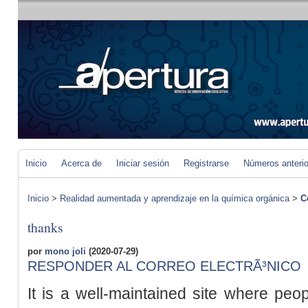
Inicio
Acerca de
Iniciar sesión
Registrarse
Números anteri
Inicio
>
Realidad aumentada y aprendizaje en la química orgánica
>
C
thanks
por
mono joli
(2020-07-29)
RESPONDER AL CORREO ELECTRÃ³NICO
It is a well-maintained site where peo