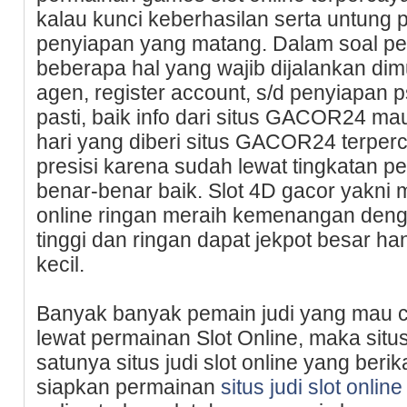
kalau kunci keberhasilan serta untung 
penyiapan yang matang. Dalam soal pen
beberapa hal yang wajib dijalankan dimu
agen, register account, s/d penyiapan p
pasti, baik info dari situs GACOR24 
hari yang diberi situs GACOR24 terper
presisi karena sudah lewat tingkatan pe
benar-benar baik. Slot 4D gacor yakni 
online ringan meraih kemenangan deng
tinggi dan ringan dapat jekpot besar h
kecil.
Banyak banyak pemain judi yang mau 
lewat permainan Slot Online, maka si
satunya situs judi slot online yang beri
siapkan permainan
situs judi slot onli