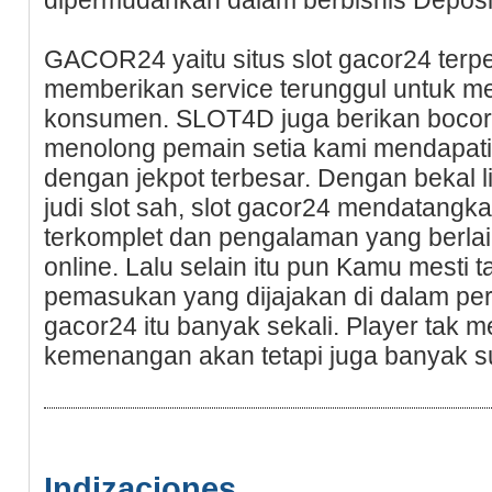
GACOR24 yaitu situs slot gacor24 terp
memberikan service terunggul untuk 
konsumen. SLOT4D juga berikan bocoran
menolong pemain setia kami mendapa
dengan jekpot terbesar. Dengan bekal lis
judi slot sah, slot gacor24 mendatangka
terkomplet dan pengalaman yang berlain
online. Lalu selain itu pun Kamu mesti 
pemasukan yang dijajakan di dalam per
gacor24 itu banyak sekali. Player tak 
kemenangan akan tetapi juga banyak su
Indizaciones