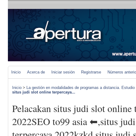
Inicio
Acerca de
Iniciar sesión
Registrarse
Números anteri
Inicio
>
La gestión en modalidades de programas a distancia. Estudio
situs judi slot online terpercaya...
Pelacakan situs judi slot online
2022️SEO️ to99 asia ⬅,situs judi
terpercaya 2022kzkd,situs judi s