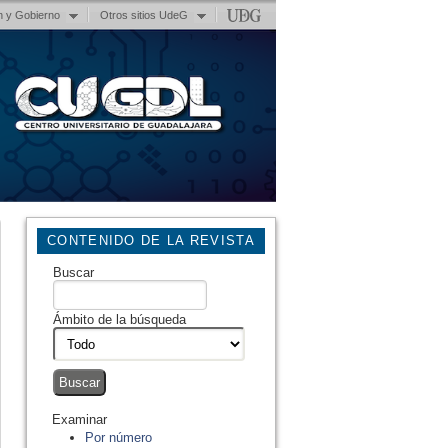
n y Gobierno
Otros sitios UdeG
CONTENIDO DE LA REVISTA
Buscar
Ámbito de la búsqueda
Examinar
Por número