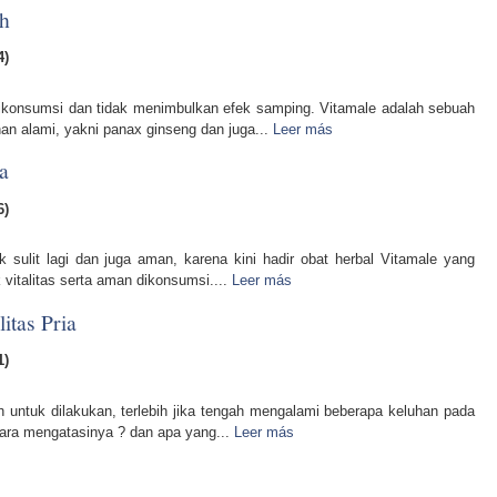
h
4)
dikonsumsi dan tidak menimbulkan efek samping. Vitamale adalah sebuah
n alami, yakni panax ginseng dan juga...
Leer más
a
6)
k sulit lagi dan juga aman, karena kini hadir obat herbal Vitamale yang
 vitalitas serta aman dikonsumsi....
Leer más
itas Pria
1)
h untuk dilakukan, terlebih jika tengah mengalami beberapa keluhan pada
a cara mengatasinya ? dan apa yang...
Leer más