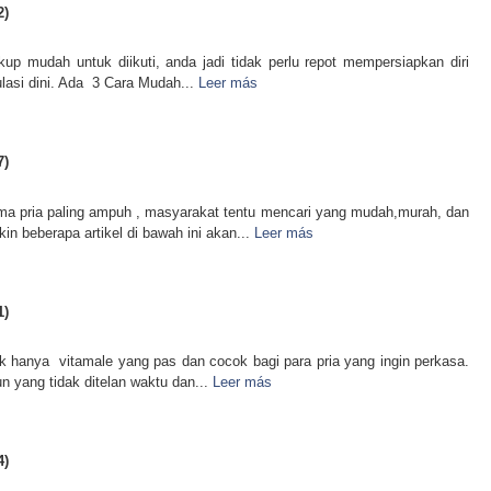
2)
p mudah untuk diikuti, anda jadi tidak perlu repot mempersiapkan diri
ulasi dini. Ada 3 Cara Mudah...
Leer más
7)
a pria paling ampuh , masyarakat tentu mencari yang mudah,murah, dan
in beberapa artikel di bawah ini akan...
Leer más
1)
aik hanya vitamale yang pas dan cocok bagi para pria yang ingin perkasa.
 yang tidak ditelan waktu dan...
Leer más
4)