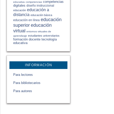
competencias
educativa
competencias
digitales
diseño instruccional
educación a
educación
distancia
educación básica
educación
educación en línea
educación
superior
virtual
entornos virtuales de
estudiantes universitarios
aprendizaje
formación docente
tecnología
educativa
INFORMACIÓN
Para lectores
Para bibliotecarios
Para autores