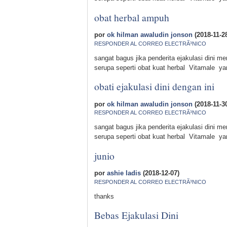
obat herbal ampuh
por
ok hilman awaludin jonson
(2018-11-2
RESPONDER AL CORREO ELECTRÃ³NICO
sangat bagus jika penderita ejakulasi dini 
serupa seperti obat kuat herbal Vitamale y
obati ejakulasi dini dengan ini
por
ok hilman awaludin jonson
(2018-11-3
RESPONDER AL CORREO ELECTRÃ³NICO
sangat bagus jika penderita ejakulasi dini 
serupa seperti obat kuat herbal Vitamale y
junio
por
ashie ladis
(2018-12-07)
RESPONDER AL CORREO ELECTRÃ³NICO
thanks
Bebas Ejakulasi Dini