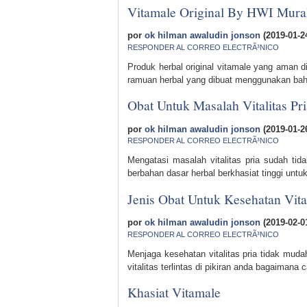
Vitamale Original By HWI Mura
por
ok hilman awaludin jonson
(2019-01-2
RESPONDER AL CORREO ELECTRÃ³NICO
Produk herbal original vitamale yang aman 
ramuan herbal yang dibuat menggunakan baha
Obat Untuk Masalah Vitalitas Pri
por
ok hilman awaludin jonson
(2019-01-2
RESPONDER AL CORREO ELECTRÃ³NICO
Mengatasi masalah vitalitas pria sudah tida
berbahan dasar herbal berkhasiat tinggi untuk
Jenis Obat Untuk Kesehatan Vital
por
ok hilman awaludin jonson
(2019-02-0
RESPONDER AL CORREO ELECTRÃ³NICO
Menjaga kesehatan vitalitas pria tidak muda
vitalitas terlintas di pikiran anda bagaiman
Khasiat Vitamale