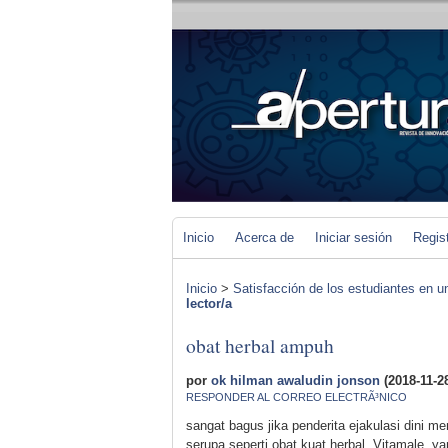
Inicio
Acerca de
Iniciar sesión
Regis
Inicio
>
Satisfacción de los estudiantes en 
lector/a
obat herbal ampuh
por
ok hilman awaludin jonson
(2018-11-2
RESPONDER AL CORREO ELECTRÃ³NICO
sangat bagus jika penderita ejakulasi dini 
serupa seperti obat kuat herbal Vitamale y