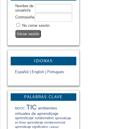
Nombre de
usuario/a
Contraseña
No cerrar sesión
IDIOMAS
Español
|
English
|
Portugués
PALABRAS CLAVE
TIC
ambientes
MOOC
virtuales de aprendizaje
aprendizaje colaborativo
aprendizaje
en línea
aprendizaje semipresencial
aprendizaje significativo
calidad