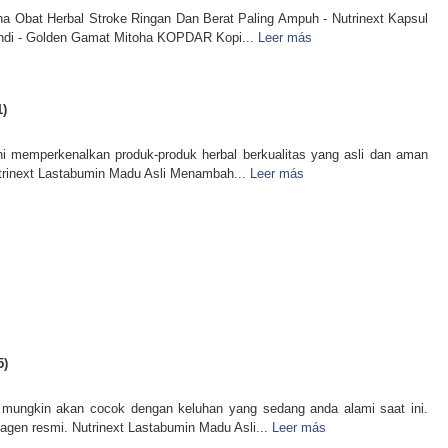
a Obat Herbal Stroke Ringan Dan Berat Paling Ampuh - Nutrinext Kapsul
ndi - Golden Gamat Mitoha KOPDAR Kopi...
Leer más
1)
ni memperkenalkan produk-produk herbal berkualitas yang asli dan aman
utrinext Lastabumin Madu Asli Menambah...
Leer más
5)
 mungkin akan cocok dengan keluhan yang sedang anda alami saat ini.
agen resmi. Nutrinext Lastabumin Madu Asli...
Leer más