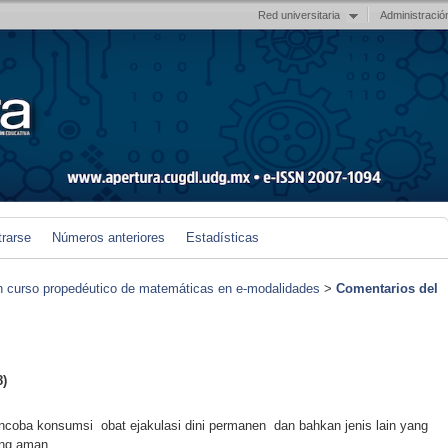
Red universitaria
Administració
trarse
Números anteriores
Estadísticas
un curso propedéutico de matemáticas en e-modalidades
>
Comentarios del
8)
mencoba konsumsi obat ejakulasi dini permanen dan bahkan jenis lain yang
ang aman.