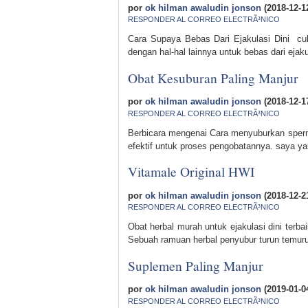
por
ok hilman awaludin jonson
(2018-12-1
RESPONDER AL CORREO ELECTRÃ³NICO
Cara Supaya Bebas Dari Ejakulasi Dini cuku
dengan hal-hal lainnya untuk bebas dari ejak
Obat Kesuburan Paling Manjur
por
ok hilman awaludin jonson
(2018-12-1
RESPONDER AL CORREO ELECTRÃ³NICO
Berbicara mengenai Cara menyuburkan sperm
efektif untuk proses pengobatannya. saya yak
Vitamale Original HWI
por
ok hilman awaludin jonson
(2018-12-2
RESPONDER AL CORREO ELECTRÃ³NICO
Obat herbal murah untuk ejakulasi dini terb
Sebuah ramuan herbal penyubur turun temurun
Suplemen Paling Manjur
por
ok hilman awaludin jonson
(2019-01-0
RESPONDER AL CORREO ELECTRÃ³NICO