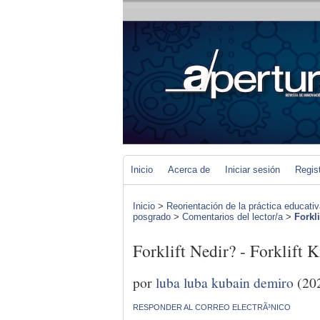
Inicio
Acerca de
Iniciar sesión
Regis
Inicio
>
Reorientación de la práctica educat
posgrado
>
Comentarios del lector/a
>
Forkli
Forklift Nedir? - Forklift 
por
luba luba kubain demiro
(20
RESPONDER AL CORREO ELECTRÃ³NICO