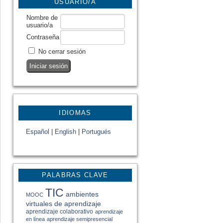
USUARIO/A
Nombre de
usuario/a
Contraseña
No cerrar sesión
IDIOMAS
Español
|
English
|
Portugués
PALABRAS CLAVE
TIC
ambientes
MOOC
virtuales de aprendizaje
aprendizaje colaborativo
aprendizaje
en línea
aprendizaje semipresencial