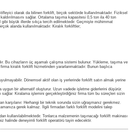
tifleyici olarak da bilinen forklift, birçok sektörde kullanılmaktadır. Fiziksel
 kaldırılmasını sağlar. Ortalama taşıma kapasitesi 0,5 ton ila 40 ton
l gibi büyük illerde sıkça tercih edilmektedir. Geçmişte mühimmat
ok alanda kullanılmaktadır. Kiralık forkliftler;
ardır. Bu cihazların üç aşamalı çalışma sistemi bulunur. Yükleme, taşıma ve
 firma kiralık forklift hizmetinden yararlanmaktadır. Bunun başlıca
uyulmayabilir. Dönemsel aktif olan iş yerlerinde forklift satın almak yerine
uygun bir alternatif oluşturur. Uzun vadede işletme giderlerini düşürür.
sağlar. Kiralama işlemini gerçekleştirdiğiniz firma tüm bu süreçleri sizin
dan karşılanır. Herhangi bir teknik sorunda sizin uğraşmanız gerekmez.
ralamanıza gerek kalmaz. İlgili firmadan farklı forklift modelini talep
fından kullanılabilmektedir. Tonlarca malzemenin taşınacağı forklift makinası
niz halinde deneyimli forklift operatörü tayin edecektir.