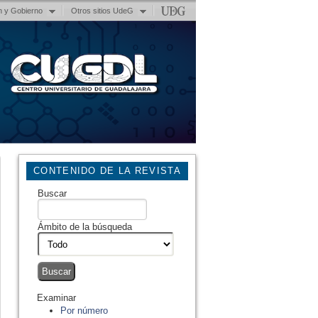
n y Gobierno
Otros sitios UdeG
CONTENIDO DE LA REVISTA
Buscar
Ámbito de la búsqueda
Examinar
Por número