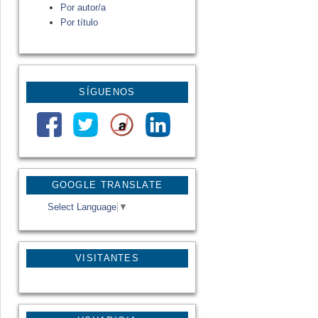
Por autor/a
Por título
SÍGUENOS
GOOGLE TRANSLATE
Select Language
▼
VISITANTES