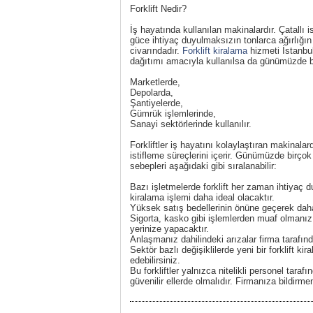
Forklift Nedir?
İş hayatında kullanılan makinalardır. Çatallı is
güce ihtiyaç duyulmaksızın tonlarca ağırlığın
civarındadır.
Forklift kiralama
hizmeti İstanbu
dağıtımı amacıyla kullanılsa da günümüzde birç
Marketlerde,
Depolarda,
Şantiyelerde,
Gümrük işlemlerinde,
Sanayi sektörlerinde kullanılır.
Forkliftler iş hayatını kolaylaştıran makinal
istifleme süreçlerini içerir. Günümüzde birçok
sebepleri aşağıdaki gibi sıralanabilir:
Bazı işletmelerde forklift her zaman ihtiyaç d
kiralama işlemi daha ideal olacaktır.
Yüksek satış bedellerinin önüne geçerek daha 
Sigorta, kasko gibi işlemlerden muaf olmanızı 
yerinize yapacaktır.
Anlaşmanız dahilindeki arızalar firma tarafın
Sektör bazlı değişiklilerde yeni bir forklift ki
edebilirsiniz.
Bu forkliftler yalnızca nitelikli personel tara
güvenilir ellerde olmalıdır. Firmanıza bildirme