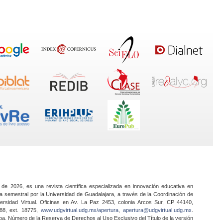
 de 2026, es una revista científica especializada en innovación educativa en
a semestral por la Universidad de Guadalajara, a través de la Coordinación de
ersidad Virtual. Oficinas en Av. La Paz 2453, colonia Arcos Sur, CP 44140,
888, ext. 18775,
www.udgvirtual.udg.mx/apertura
,
apertura@udgvirtual.udg.mx
.
a. Número de la Reserva de Derechos al Uso Exclusivo del Título de la versión