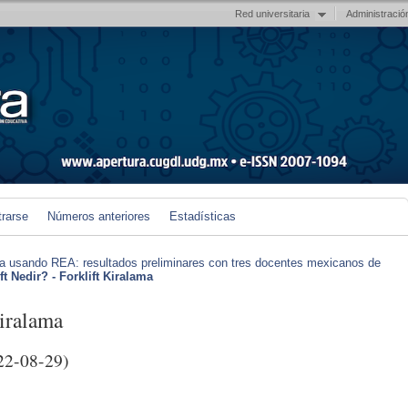
Red universitaria
Administració
trarse
Números anteriores
Estadísticas
iva usando REA: resultados preliminares con tres docentes mexicanos de
ft Nedir? - Forklift Kiralama
Kiralama
22-08-29)