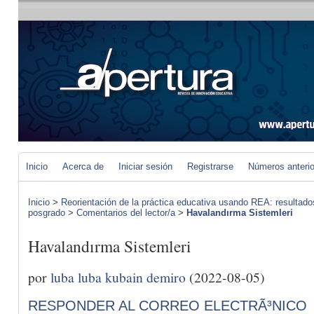
Inicio
Acerca de
Iniciar sesión
Registrarse
Números anteri
Inicio
>
Reorientación de la práctica educativa usando REA: resultad
posgrado
>
Comentarios del lector/a
>
Havalandırma Sistemleri
Havalandırma Sistemleri
por
luba luba kubain demiro
(2022-08-05)
RESPONDER AL CORREO ELECTRÃ³NICO