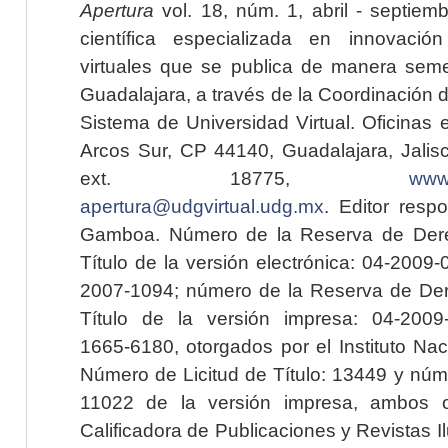
Apertura
vol. 18, núm. 1, abril - septiem
científica especializada en innovaci
virtuales que se publica de manera seme
Guadalajara, a través de la Coordinación 
Sistema de Universidad Virtual. Oficinas 
Arcos Sur, CP 44140, Guadalajara, Jalisc
ext. 18775,
www.
apertura@udgvirtual.udg.mx
. Editor resp
Gamboa. Número de la Reserva de Dere
Título de la versión electrónica: 04-200
2007-1094; número de la Reserva de Der
Título de la versión impresa: 04-200
1665-6180, otorgados por el Instituto Nac
Número de Licitud de Título: 13449 y núme
11022 de la versión impresa, ambos o
Calificadora de Publicaciones y Revistas I