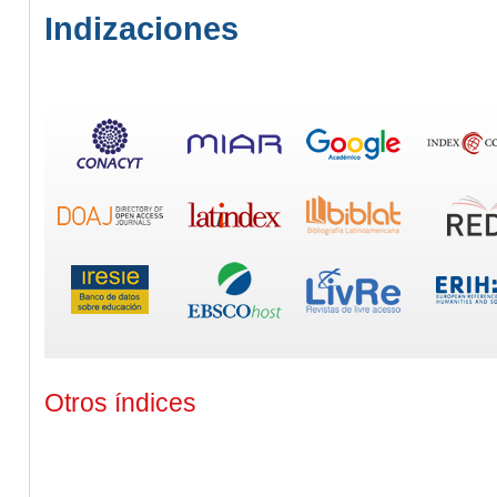
Indizaciones
Otros índices