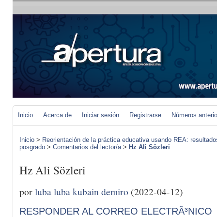
Inicio
Acerca de
Iniciar sesión
Registrarse
Números anteri
Inicio
>
Reorientación de la práctica educativa usando REA: resultad
posgrado
>
Comentarios del lector/a
>
Hz Ali Sözleri
Hz Ali Sözleri
por
luba luba kubain demiro
(2022-04-12)
RESPONDER AL CORREO ELECTRÃ³NICO