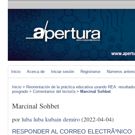
Inicio
Acerca de
Iniciar sesión
Registrarse
Números anteri
Inicio
>
Reorientación de la práctica educativa usando REA: resultad
posgrado
>
Comentarios del lector/a
>
Marcinal Sohbet
Marcinal Sohbet
por
luba luba kubain demiro
(2022-04-04)
RESPONDER AL CORREO ELECTRÃ³NICO