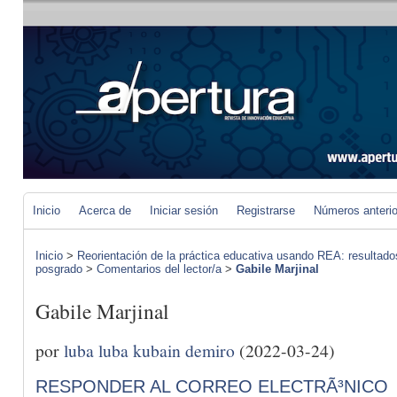
Inicio
Acerca de
Iniciar sesión
Registrarse
Números anteri
Inicio
>
Reorientación de la práctica educativa usando REA: resultad
posgrado
>
Comentarios del lector/a
>
Gabile Marjinal
Gabile Marjinal
por
luba luba kubain demiro
(2022-03-24)
RESPONDER AL CORREO ELECTRÃ³NICO